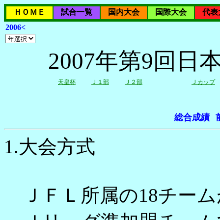
ＨＯＭＥ
試合一覧
国内大会
国際大会
代表
2006<
2007年第9回
天皇杯
Ｊ１部
Ｊ２部
Ｊカップ
総合成績
1.大会方式
ＪＦＬ所属の18チーム