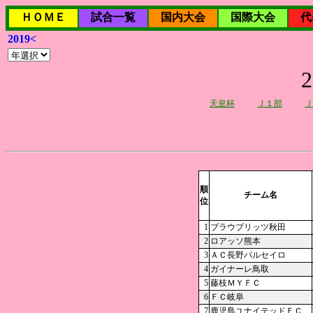
ＨＯＭＥ
試合一覧
国内大会
国際大会
代
2019<
天皇杯
Ｊ１部
Ｊ
順
チーム名
位
1
ブラウブリッツ秋田
2
ロアッソ熊本
3
ＡＣ長野パルセイロ
4
ガイナーレ鳥取
5
藤枝ＭＹＦＣ
6
ＦＣ岐阜
7
鹿児島ユナイテッドＦＣ