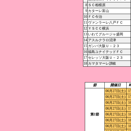
8
ＳＣ相模原
9
カターレ富山
10
ＦＣ今治
11
ヴァンラーレ八戸ＦＣ
12
ＹＳＣＣ横浜
13
いわてグルージャ盛岡
14
アスルクラロ沼津
15
ガンバ大阪Ｕ－２３
16
福島ユナイテッドＦＣ
17
セレッソ大阪Ｕ－２３
18
カマタマーレ讃岐
節
開催日
06月27日(土)
1
06月27日(土)
1
06月27日(土)
1
06月27日(土)
1
第1節
06月27日(土)
1
06月27日(土)
1
06月27日(土)
1