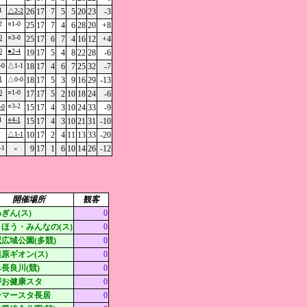
1
△2-2
26
17
7
5
5
20
23
-3
2
○1-0
25
17
7
4
6
28
20
+8
0
○3-0
25
17
6
7
4
16
12
+4
0
●2-4
19
17
5
4
8
22
28
-6
-0
△1-1
18
17
4
6
7
25
32
-7
1
△0-0
18
17
5
3
9
16
29
-13
0
○1-0
17
17
5
2
10
18
24
-6
○3-2
-0
15
17
4
3
10
24
33
-9
1
○4-1
15
17
4
3
10
21
31
-10
△1-1
10
17
2
4
11
13
33
-20
-1
9
17
1
6
10
14
26
-12
×
開催場所
観客
ぎん(ス)
0
ほう・みんなの(ス)
0
広域公園(多競)
0
原ギオン(ス)
0
長良川(競)
0
がお健康スタ
0
ンマースタ長居
0