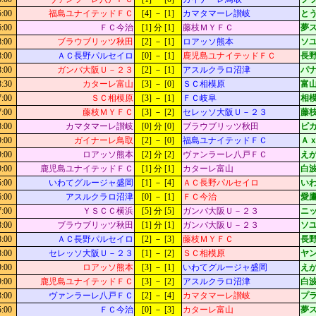
5:00
福島ユナイテッドＦＣ
[4] － [1]
カマタマーレ讃岐
とう
6:00
ＦＣ今治
[1] 分 [1]
藤枝ＭＹＦＣ
夢
8:00
ブラウブリッツ秋田
[2] － [1]
ロアッソ熊本
ソ
8:00
ＡＣ長野パルセイロ
[0] － [1]
鹿児島ユナイテッドＦＣ
長
8:00
ガンバ大阪Ｕ－２３
[2] － [1]
アスルクラロ沼津
パ
8:30
カターレ富山
[3] － [0]
ＳＣ相模原
富山
7:00
ＳＣ相模原
[3] － [1]
ＦＣ岐阜
相模
7:00
藤枝ＭＹＦＣ
[3] － [2]
セレッソ大阪Ｕ－２３
藤枝
8:00
カマタマーレ讃岐
[0] 分 [0]
ブラウブリッツ秋田
ピ
9:00
ガイナーレ鳥取
[2] － [0]
福島ユナイテッドＦＣ
Ａ
9:00
ロアッソ熊本
[2] 分 [2]
ヴァンラーレ八戸ＦＣ
え
9:00
鹿児島ユナイテッドＦＣ
[1] 分 [1]
カターレ富山
白
5:00
いわてグルージャ盛岡
[1] － [4]
ＡＣ長野パルセイロ
いわ
6:00
アスルクラロ沼津
[0] － [1]
ＦＣ今治
愛鷹
7:00
ＹＳＣＣ横浜
[5] 分 [5]
ガンバ大阪Ｕ－２３
ニッ
8:00
ブラウブリッツ秋田
[1] 分 [1]
ガンバ大阪Ｕ－２３
ソ
8:00
ＡＣ長野パルセイロ
[2] － [3]
藤枝ＭＹＦＣ
長
8:00
セレッソ大阪Ｕ－２３
[1] － [2]
ＳＣ相模原
ヤ
9:00
ロアッソ熊本
[3] － [1]
いわてグルージャ盛岡
え
9:00
鹿児島ユナイテッドＦＣ
[3] － [2]
アスルクラロ沼津
白
3:00
ヴァンラーレ八戸ＦＣ
[2] － [4]
カマタマーレ讃岐
プ
5:00
ＦＣ今治
[0] － [3]
カターレ富山
夢