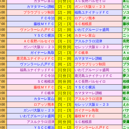
8:30
カターレ富山
[1] 分 [1]
ＡＣ長野パルセイロ
富山
9:00
カマタマーレ讃岐
[2] － [3]
ガンバ大阪Ｕ－２３
ピ
5:00
ブラウブリッツ秋田
[2] － [0]
福島ユナイテッドＦＣ
ソ
6:00
ＦＣ今治
[0] － [1]
ロアッソ熊本
夢
7:00
藤枝ＭＹＦＣ
[2] － [3]
ＳＣ相模原
藤枝
3:00
ヴァンラーレ八戸ＦＣ
[2] － [0]
いわてグルージャ盛岡
プ
7:00
ＹＳＣＣ横浜
[3] － [4]
カターレ富山
ニッ
7:00
ＡＣ長野パルセイロ
[3] － [1]
アスルクラロ沼津
長
8:00
ガンバ大阪Ｕ－２３
[0] 分 [0]
セレッソ大阪Ｕ－２３
パ
9:00
ガイナーレ鳥取
[2] － [3]
ＦＣ岐阜
Ａ
9:00
鹿児島ユナイテッドＦＣ
[1] － [0]
カマタマーレ讃岐
白
3:00
ヴァンラーレ八戸ＦＣ
[0] － [2]
ブラウブリッツ秋田
プ
5:00
福島ユナイテッドＦＣ
[1] 分 [1]
いわてグルージャ盛岡
とう
6:00
ＦＣ今治
[1] 分 [1]
鹿児島ユナイテッドＦＣ
夢
7:00
ＳＣ相模原
[0] 分 [0]
ＡＣ長野パルセイロ
相模
7:00
藤枝ＭＹＦＣ
[5] － [2]
ＹＳＣＣ横浜
藤枝
8:00
ＦＣ岐阜
[1] 分 [1]
カマタマーレ讃岐
岐阜
8:30
カターレ富山
[0] － [1]
アスルクラロ沼津
富山
9:00
ロアッソ熊本
[5] － [3]
セレッソ大阪Ｕ－２３
え
8:00
ガンバ大阪Ｕ－２３
[1] － [3]
ガイナーレ鳥取
パ
5:00
いわてグルージャ盛岡
[1] － [3]
藤枝ＭＹＦＣ
北上
6:00
アスルクラロ沼津
[0] 分 [0]
ＳＣ相模原
愛鷹
9:00
ＹＳＣＣ横浜
[1] － [2]
ヴァンラーレ八戸ＦＣ
ニッ