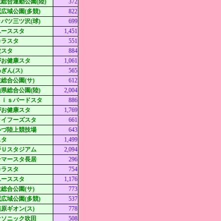
総合運動公園(陸)
372
広域公園(多競)
822
パツ三ツ沢(球)
699
ユーススタ
1,451
カラスタ
551
波スタ
884
がお健康スタ
1,061
ぎん(ス)
565
総合公園(サ)
612
県総合公園(陸)
2,004
ｘｉｓバードスタ
886
がお健康スタ
1,769
ライフーズスタ
661
いづ陸上競技場
643
スタ
1,499
野Ｕスタジアム
2,094
ンマースタ長居
296
カラスタ
754
ユーススタ
1,176
総合公園(サ)
773
広域公園(多競)
537
原ギオン(ス)
778
ナソニック吹田
508