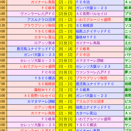
9:00
ガイナーレ鳥取
[2] － [1]
ＦＣ今治
Ａ
8:00
ＦＣ岐阜
[3] － [0]
ガンバ大阪Ｕ－２３
岐阜
5:00
ヴァンラーレ八戸ＦＣ
[2] 分 [2]
ＡＣ長野パルセイロ
プ
6:00
アスルクラロ沼津
[1] － [2]
いわてグルージャ盛岡
愛鷹
8:30
ブラウブリッツ秋田
[3] － [1]
ＳＣ相模原
ソ
9:00
ＹＳＣＣ横浜
[2] － [1]
福島ユナイテッドＦＣ
ニッ
9:00
カターレ富山
[3] － [0]
藤枝ＭＹＦＣ
富山
9:00
ロアッソ熊本
[1] 分 [1]
ガイナーレ鳥取
え
9:00
鹿児島ユナイテッドＦＣ
[0] － [4]
ＦＣ岐阜
白
9:00
ガンバ大阪Ｕ－２３
[0] － [2]
ＦＣ今治
パ
9:00
セレッソ大阪Ｕ－２３
[1] 分 [1]
カマタマーレ讃岐
ヤ
5:00
いわてグルージャ盛岡
[3] － [1]
セレッソ大阪Ｕ－２３
北上
6:00
ＦＣ今治
[1] 分 [1]
ヴァンラーレ八戸ＦＣ
夢
7:00
ＹＳＣＣ横浜
[0] － [1]
ブラウブリッツ秋田
ニッ
7:00
ＳＣ相模原
[2] － [1]
鹿児島ユナイテッドＦＣ
相模
7:00
藤枝ＭＹＦＣ
[3] － [1]
ＦＣ岐阜
藤枝
8:00
ＡＣ長野パルセイロ
[1] － [0]
ガンバ大阪Ｕ－２３
長
8:00
カマタマーレ讃岐
[0] － [1]
アスルクラロ沼津
ピ
8:00
ロアッソ熊本
[2] － [0]
福島ユナイテッドＦＣ
え
9:00
ガイナーレ鳥取
[2] － [0]
カターレ富山
Ａ
8:00
ＦＣ岐阜
[1] 分 [1]
いわてグルージャ盛岡
岐阜
8:00
セレッソ大阪Ｕ－２３
[0] 分 [0]
ＹＳＣＣ横浜
ヤ
3:00
ヴァンラーレ八戸ＦＣ
[1] － [0]
ガイナーレ鳥取
プ