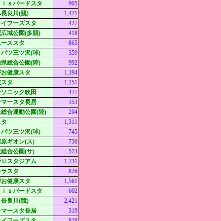
ｘｉｓバードスタ
905
長良川(競)
1,421
ライフーズスタ
427
広域公園(多競)
418
ユーススタ
865
パツ三ツ沢(球)
359
県総合公園(陸)
992
がお健康スタ
1,194
波スタ
1,251
ナソニック吹田
477
ンマースタ長居
353
総合運動公園(陸)
294
スタ
1,311
パツ三ツ沢(球)
745
原ギオン(ス)
730
総合公園(サ)
573
野Ｕスタジアム
1,731
カラスタ
826
がお健康スタ
1,561
ｘｉｓバードスタ
602
長良川(競)
2,421
ンマースタ長居
319
ライフーズスタ
819