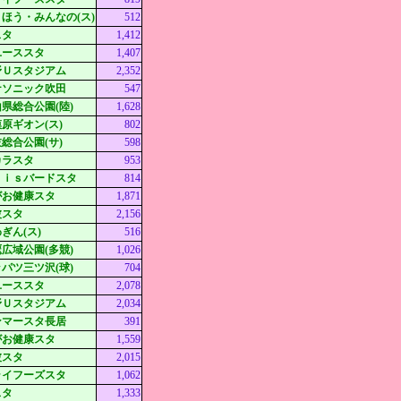
ほう・みんなの(ス)
512
スタ
1,412
ユーススタ
1,407
野Ｕスタジアム
2,352
ナソニック吹田
547
県総合公園(陸)
1,628
原ギオン(ス)
802
総合公園(サ)
598
カラスタ
953
ｘｉｓバードスタ
814
がお健康スタ
1,871
波スタ
2,156
ぎん(ス)
516
広域公園(多競)
1,026
パツ三ツ沢(球)
704
ユーススタ
2,078
野Ｕスタジアム
2,034
ンマースタ長居
391
がお健康スタ
1,559
波スタ
2,015
ライフーズスタ
1,062
スタ
1,333