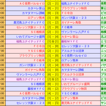
9:00
ＡＣ長野パルセイロ
[2] － [1]
福島ユナイテッドＦＣ
長
9:00
カターレ富山
[0] － [1]
ブラウブリッツ秋田
富山
9:00
カマタマーレ讃岐
[0] － [3]
ＦＣ今治
ピ
9:00
ロアッソ熊本
[1] － [0]
ガンバ大阪Ｕ－２３
え
9:00
鹿児島ユナイテッドＦＣ
[1] － [2]
ガイナーレ鳥取
白
9:00
セレッソ大阪Ｕ－２３
[2] － [0]
ＦＣ岐阜
ヤ
7:00
ＳＣ相模原
[2] － [1]
ヴァンラーレ八戸ＦＣ
相模
5:00
いわてグルージャ盛岡
[1] － [4]
カターレ富山
北上
5:00
福島ユナイテッドＦＣ
[1] 分 [1]
藤枝ＭＹＦＣ
とう
6:00
ＦＣ今治
[1] － [0]
セレッソ大阪Ｕ－２３
夢
7:00
ＹＳＣＣ横浜
[2] － [1]
アスルクラロ沼津
ニッ
8:00
ブラウブリッツ秋田
[1] － [0]
ＡＣ長野パルセイロ
ソ
8:00
ＦＣ岐阜
[1] － [0]
ロアッソ熊本
岐阜
8:00
ガンバ大阪Ｕ－２３
[2] － [4]
鹿児島ユナイテッドＦＣ
パ
9:00
ガイナーレ鳥取
[1] － [0]
カマタマーレ讃岐
Ａ
3:00
ヴァンラーレ八戸ＦＣ
[0] － [1]
アスルクラロ沼津
プ
5:00
福島ユナイテッドＦＣ
[2] 分 [2]
カターレ富山
とう
7:00
ＳＣ相模原
[0] － [1]
いわてグルージャ盛岡
相模
7:00
藤枝ＭＹＦＣ
[0] － [2]
ブラウブリッツ秋田
藤枝
8:00
ＡＣ長野パルセイロ
[4] － [1]
ＹＳＣＣ横浜
長
8:00
カマタマーレ讃岐
[1] － [2]
ロアッソ熊本
ピ
8:00
セレッソ大阪Ｕ－２３
[0] － [5]
鹿児島ユナイテッドＦＣ
ヤ