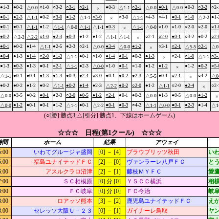
●1-3
●0-2
○1-0
○3-2
○3-1
○2-1
●0-3
○2-1
●0-1
●0-3
○3-2
○2-
△0-0
△1-1
△0-0
△0-0
×
●0-1
●2-3
●0-2
○3-0
●1-2
○3-0
○3-0
○4-3
○4-1
●0-1
○1-0
●1-
△1-1
△1-1
△1-1
△2-2
×
●0-1
●0-1
●1-2
●0-3
○1-0
○1-0
○2-0
○2-0
○1-
△1-1
△1-1
△0-0
△1-1
△1-1
△1-1
△0-0
×
●0-2
○1-0
●2-3
●0-3
●1-2
●1-2
○2-1
○2-0
●0-1
○3-2
●0-2
○2-
△2-2
△2-2
△1-1
△1-1
×
●0-1
●0-2
●1-4
●2-5
●2-3
○2-1
●3-4
●1-2
○3-1
○2-1
○2-1
△1-1
△0-0
△0-0
△5-5
△0
×
●0-4
●1-3
●1-4
○2-0
●1-3
●0-1
○1-0
●1-4
●0-1
●0-2
●1-3
○2-1
○1-0
○3-
△1-1
△1-1
×
●1-3
●0-3
●1-3
●0-1
○2-1
●2-3
○1-0
●0-1
○1-0
●1-2
●1-2
●1-2
●0-2
○5-
△1-1
△0-0
×
●0-1
●0-1
●1-3
●1-3
●0-3
●2-4
○3-0
●0-1
●0-2
●2-3
●0-1
○2-1
○4-2
△1-1
△5-5
△0
×
●0-2
●0-2
●1-2
●0-2
●0-2
●1-4
●2-3
●0-2
○2-0
●1-2
○2-0
●2-4
○2-
△1-1
△2-2
△1-1
×
●3-5
●0-2
●0-1
●2-3
○2-0
●0-5
●1-2
○2-1
●0-1
●0-2
●1-3
●0-5
●1-2
△0-0
△0-0
△0-0
×
●1-2
●0-1
●0-1
●1-2
●0-1
●0-1
●0-3
○4-2
●0-1
●2-3
●1-4
△0-0
△1-1
△2-2
△1-1
△0-0
△1
(○[勝]:勝点3,△[引分]:勝点1、下線はホームゲーム)
☆☆☆ 日程(第1クール) ☆☆☆
時間
ホーム
結果
アウェイ
5:00
いわてグルージャ盛岡
[0] － [4]
ブラウブリッツ秋田
いわ
5:00
福島ユナイテッドＦＣ
[2] － [0]
ヴァンラーレ八戸ＦＣ
とう
6:00
アスルクラロ沼津
[2] － [1]
藤枝ＭＹＦＣ
愛鷹
7:00
ＳＣ相模原
[0] 分 [0]
ＹＳＣＣ横浜
相模
8:00
ＦＣ岐阜
[0] 分 [0]
ＦＣ今治
岐阜
8:00
ロアッソ熊本
[3] － [2]
鹿児島ユナイテッドＦＣ
え
8:00
セレッソ大阪Ｕ－２３
[0] － [1]
ガイナーレ鳥取
ヤ