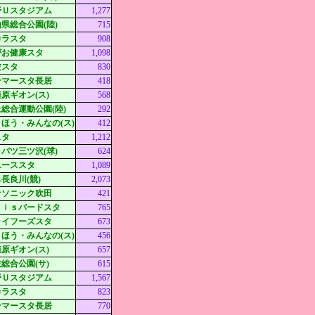
野Ｕスタジアム
1,277
県総合公園(陸)
715
カラスタ
908
がお健康スタ
1,098
波スタ
830
ンマースタ長居
418
原ギオン(ス)
568
総合運動公園(陸)
292
ほう・みんなの(ス)
412
スタ
1,212
パツ三ツ沢(球)
624
ユーススタ
1,089
長良川(競)
2,073
ナソニック吹田
421
ｘｉｓバードスタ
765
ライフーズスタ
673
ほう・みんなの(ス)
456
原ギオン(ス)
657
総合公園(サ)
615
野Ｕスタジアム
1,567
カラスタ
823
ンマースタ長居
770