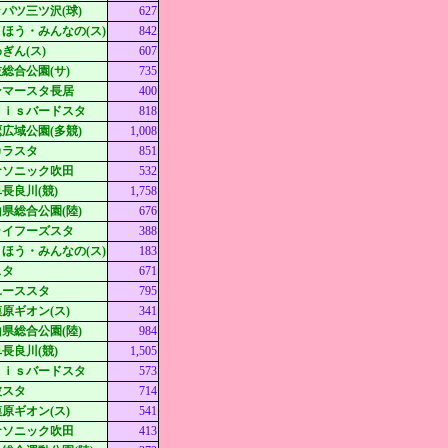
パツ三ツ沢(球)
627
ほう・みんなの(ス)
842
ぎん(ス)
607
総合公園(サ)
735
ンマースタ長居
400
ｘｉｓバードスタ
818
広域公園(多競)
1,008
カラスタ
851
ナソニック吹田
532
長良川(競)
1,758
県総合公園(陸)
676
ライフーズスタ
388
ほう・みんなの(ス)
183
スタ
671
ユーススタ
795
原ギオン(ス)
341
県総合公園(陸)
984
長良川(競)
1,505
ｘｉｓバードスタ
573
波スタ
714
原ギオン(ス)
541
ナソニック吹田
413