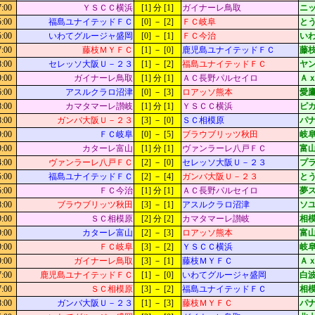
7:00
ＹＳＣＣ横浜
[1] 分 [1]
ガイナーレ鳥取
ニッ
5:00
福島ユナイテッドＦＣ
[0] － [2]
ＦＣ岐阜
とう
5:00
いわてグルージャ盛岡
[0] － [1]
ＦＣ今治
いわ
7:00
藤枝ＭＹＦＣ
[1] － [0]
鹿児島ユナイテッドＦＣ
藤枝
8:00
セレッソ大阪Ｕ－２３
[1] － [2]
福島ユナイテッドＦＣ
ヤ
9:00
ガイナーレ鳥取
[1] 分 [1]
ＡＣ長野パルセイロ
Ａ
6:00
アスルクラロ沼津
[0] － [3]
ロアッソ熊本
愛鷹
8:00
カマタマーレ讃岐
[1] 分 [1]
ＹＳＣＣ横浜
ピ
8:00
ガンバ大阪Ｕ－２３
[3] － [0]
ＳＣ相模原
パ
9:00
ＦＣ岐阜
[0] － [5]
ブラウブリッツ秋田
岐阜
9:00
カターレ富山
[1] 分 [1]
ヴァンラーレ八戸ＦＣ
富山
4:00
ヴァンラーレ八戸ＦＣ
[2] － [0]
セレッソ大阪Ｕ－２３
プ
5:00
福島ユナイテッドＦＣ
[2] － [4]
ガンバ大阪Ｕ－２３
とう
5:00
ＦＣ今治
[1] 分 [1]
ＡＣ長野パルセイロ
夢
8:00
ブラウブリッツ秋田
[3] － [1]
アスルクラロ沼津
ソ
9:00
ＳＣ相模原
[2] 分 [2]
カマタマーレ讃岐
相模
9:00
カターレ富山
[2] － [3]
ロアッソ熊本
富山
9:00
ＦＣ岐阜
[3] － [2]
ＹＳＣＣ横浜
岐阜
9:00
ガイナーレ鳥取
[3] － [1]
藤枝ＭＹＦＣ
Ａ
7:00
鹿児島ユナイテッドＦＣ
[1] － [0]
いわてグルージャ盛岡
白
7:00
ＳＣ相模原
[3] － [2]
福島ユナイテッドＦＣ
相模
8:00
ガンバ大阪Ｕ－２３
[1] － [3]
藤枝ＭＹＦＣ
パ