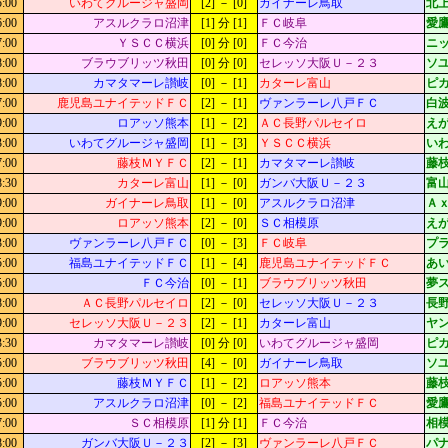
5:00
いわてグルージャ盛岡
[2] － [0]
ガイナーレ鳥取
北上
6:00
アスルクラロ沼津
[1] 分 [1]
ＦＣ岐阜
愛鷹
7:00
ＹＳＣＣ横浜
[0] 分 [0]
ＦＣ今治
ニッ
8:00
ブラウブリッツ秋田
[0] 分 [0]
セレッソ大阪Ｕ－２３
ソ
8:00
カマタマーレ讃岐
[0] － [1]
カターレ富山
ピ
7:00
鹿児島ユナイテッドＦＣ
[2] － [1]
ヴァンラーレ八戸ＦＣ
白
9:00
ロアッソ熊本
[1] － [2]
ＡＣ長野パルセイロ
え
3:00
いわてグルージャ盛岡
[1] － [3]
ＹＳＣＣ横浜
いわ
7:00
藤枝ＭＹＦＣ
[2] － [1]
カマタマーレ讃岐
藤枝
8:30
カターレ富山
[1] － [0]
ガンバ大阪Ｕ－２３
富山
9:00
ガイナーレ鳥取
[1] － [0]
アスルクラロ沼津
Ａ
9:00
ロアッソ熊本
[2] － [0]
ＳＣ相模原
え
3:00
ヴァンラーレ八戸ＦＣ
[0] － [3]
ＦＣ岐阜
プ
5:00
福島ユナイテッドＦＣ
[1] － [4]
鹿児島ユナイテッドＦＣ
あ
5:00
ＦＣ今治
[0] － [1]
ブラウブリッツ秋田
夢
8:00
ＡＣ長野パルセイロ
[2] － [0]
セレッソ大阪Ｕ－２３
長
9:00
セレッソ大阪Ｕ－２３
[2] － [1]
カターレ富山
ヤ
3:30
カマタマーレ讃岐
[0] 分 [0]
いわてグルージャ盛岡
ピ
5:00
ブラウブリッツ秋田
[4] － [0]
ガイナーレ鳥取
ソ
5:00
藤枝ＭＹＦＣ
[1] － [2]
ロアッソ熊本
藤枝
5:00
アスルクラロ沼津
[0] － [2]
福島ユナイテッドＦＣ
愛鷹
7:00
ＳＣ相模原
[1] 分 [1]
ＦＣ今治
相模
8:00
ガンバ大阪Ｕ－２３
[2] － [3]
ヴァンラーレ八戸ＦＣ
パ