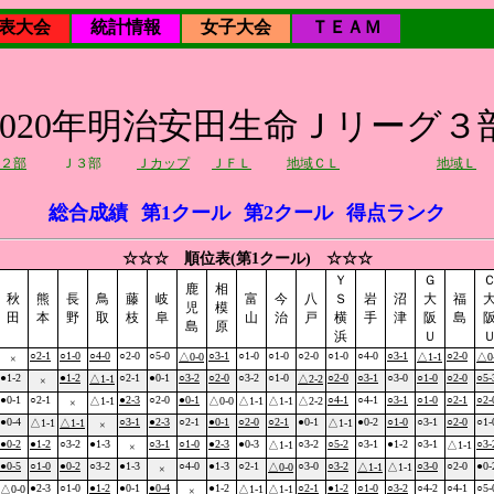
表大会
統計情報
女子大会
ＴＥＡＭ
2020年明治安田生命Ｊリーグ３
２部
Ｊ３部
Ｊカップ
ＪＦＬ
地域ＣＬ
地域Ｌ
総合成績
第1クール
第2クール
得点ランク
☆☆☆ 順位表(第1クール) ☆☆☆
Ｙ
Ｇ
鹿
相
秋
熊
長
鳥
藤
岐
富
今
八
Ｓ
岩
沼
大
福
児
模
田
本
野
取
枝
阜
山
治
戸
横
手
津
阪
島
島
原
浜
Ｕ
○2-1
○1-0
○4-0
○2-0
○5-0
○3-1
○1-0
○1-0
○2-0
○1-0
○4-0
○3-1
○2-0
△0-0
△1-1
△0
×
●1-2
●1-2
○2-1
●0-1
○3-2
○2-0
○3-2
○1-0
○2-0
○3-1
○3-0
○1-0
○2-0
○5-
△1-1
△2-2
×
●0-1
○2-1
●2-3
○2-0
●0-1
○4-1
○4-1
○3-1
○1-0
○2-1
○2-
△1-1
△0-0
△1-1
△1-1
△2-2
×
●0-4
○3-1
●2-3
○2-1
●0-1
○2-0
○2-1
●0-1
●0-2
○1-0
○3-1
○2-0
○1-
△1-1
△1-1
△1-1
×
●0-2
●1-2
○3-2
●1-3
○3-1
○1-0
●2-3
●0-3
○3-2
○5-2
○3-1
●1-2
○3-1
○3-
△1-1
△1-1
×
●0-5
○1-0
●0-2
○3-2
●1-3
○4-0
●1-3
○2-1
○3-0
○3-2
○3-0
○2-0
●0-
△0-0
△1-1
△1-1
×
●2-3
○1-0
●1-2
●0-1
●0-4
●1-2
○2-1
●1-2
○1-0
○3-2
○4-2
○4-1
○5-
△0-0
△1-1
△1-1
×