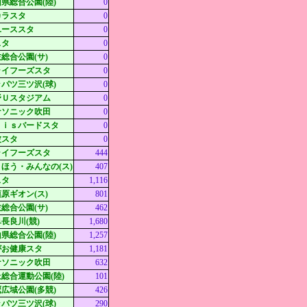
県総合公園(陸)
0
カラスタ
0
ユーススタ
0
スタ
0
総合公園(サ)
0
ライフーズスタ
0
パツ三ツ沢(球)
0
野Ｕスタジアム
0
ナソニック吹田
0
ｘｉｓバードスタ
0
波スタ
0
ライフーズスタ
444
ほう・みんなの(ス)
407
スタ
1,116
原ギオン(ス)
801
総合公園(サ)
462
長良川(競)
1,680
県総合公園(陸)
1,257
がお健康スタ
1,181
ナソニック吹田
632
総合運動公園(陸)
101
広域公園(多競)
426
パツ三ツ沢(球)
290