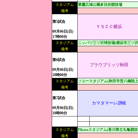
スタジアム
愛鷹広域公園多目的競技場
備考
第5試合
ＹＳＣＣ横浜
09月06日(日)
17時00分
スタジアム
ニッパツ三ツ沢球技場(横浜市三ツ沢
備考
第6試合
ブラウブリッツ秋田
09月06日(日)
18時00分
スタジアム
ソユースタジアム(秋田市営八橋陸上
備考
第7試合
カマタマーレ讃岐
09月06日(日)
18時00分
スタジアム
Pikaraスタジアム(香川県立丸亀競技
備考