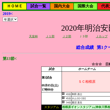
ＨＯＭＥ
試合一覧
国内大会
国際大会
代表
2019<
2020年明治
天皇杯
Ｊ１部
Ｊ２部
Ｊ３部
Ｊカップ
総合成績
第1ク
第13節<
☆☆☆ 日程
試合
ホームチーム
第1試合
ＳＣ相模原
09月05日(土)
17時00分
43分
和田 昌士
45分
ホムロ[+2分]
54分
鹿沼 直生
スタジアム
相模原ギオンスタジアム(神奈川県相