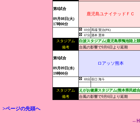
第8試合
鹿児島ユナイテッドＦＣ
09月08日(火)
17時00分
03分
馬場 賢治(PK)
67分
酒本 憲幸
スタジアム
白波スタジアム(鹿児島県鴨池陸上競
備考
台風の影響で9月6日より延期
第9試合
ロアッソ熊本
09月09日(水)
19時00分
69分
谷口 海斗
スタジアム
えがお健康スタジアム(熊本県民総合
備考
台風の影響で9月6日より延期
>ページの先頭へ
--