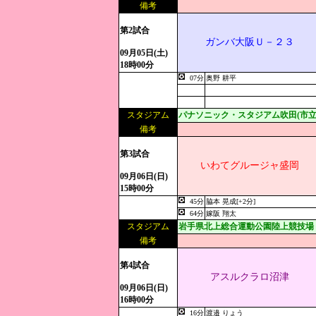
備考
第2試合
ガンバ大阪Ｕ－２３
09月05日(土)
18時00分
07分
奥野 耕平
スタジアム
パナソニック・スタジアム吹田(市立
備考
第3試合
いわてグルージャ盛岡
09月06日(日)
15時00分
45分
脇本 晃成[+2分]
64分
嫁阪 翔太
スタジアム
岩手県北上総合運動公園陸上競技場
備考
第4試合
アスルクラロ沼津
09月06日(日)
16時00分
16分
渡邉 りょう