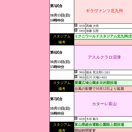
第5試合
ギラヴァンツ北九州
10月13日(日)
14時00分
02分
髙橋 大悟
64分
加藤 弘堅
スタジアム
ミクニワールドスタジアム北九州(北
備考
第6試合
アスルクラロ沼津
10月13日(日)
15時00分
90分
徳永 晃太郎[+2分]
90分
石川 大地[+4分]
スタジアム
愛鷹広域公園多目的競技場
備考
台風の影響で10月12日より延期
第7試合
カターレ富山
10月13日(日)
16時00分
65分
大谷 駿斗
スタジアム
富山県総合運動公園陸上競技場
備考
開始時間変更