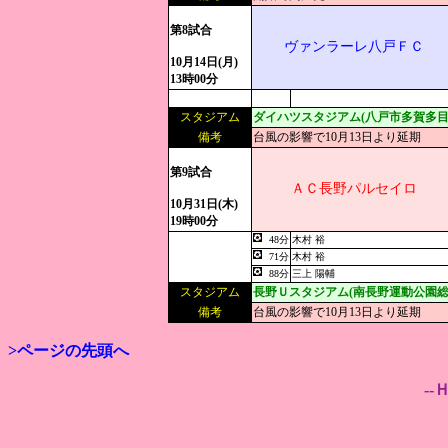
第8試合
ヴァンラーレ八戸ＦＣ
10月14日(月)
13時00分
スタジアム
ダイハツスタジアム(八戸市多賀多目
備考
台風の影響で10月13日より延期
第9試合
ＡＣ長野パルセイロ
10月31日(木)
19時00分
48分
木村 裕
71分
木村 裕
88分
三上 陽輔
スタジアム
長野Ｕスタジアム(南長野運動公園総
備考
台風の影響で10月13日より延期
>ページの先頭へ
--