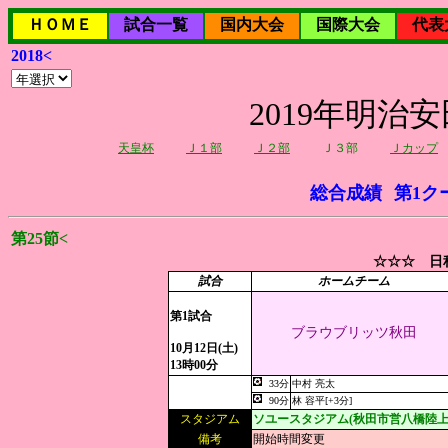
ＨＯＭＥ
試合一覧
国内大会
国際大会
代表
2018<
2019年明治
天皇杯
Ｊ１部
Ｊ２部
Ｊ３部
Ｊカップ
総合成績
第1ク
第25節<
☆☆☆ 日程
試合
ホームチーム
第1試合
ブラウブリッツ秋田
10月12日(土)
13時00分
33分
中村 亮太
90分
林 容平[+3分]
スタジアム
ソユースタジアム(秋田市営八橋陸上
備考
開始時間変更