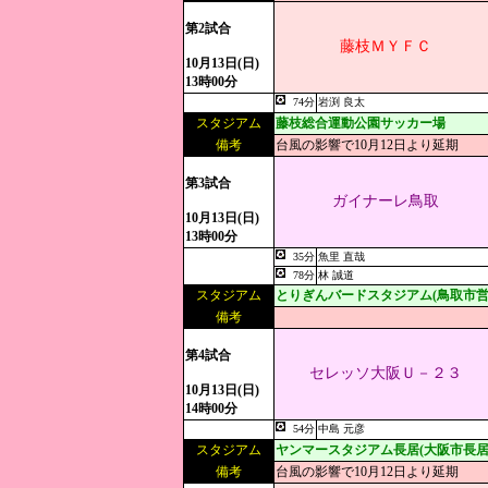
第2試合
藤枝ＭＹＦＣ
10月13日(日)
13時00分
74分
岩渕 良太
スタジアム
藤枝総合運動公園サッカー場
備考
台風の影響で10月12日より延期
第3試合
ガイナーレ鳥取
10月13日(日)
13時00分
35分
魚里 直哉
78分
林 誠道
スタジアム
とりぎんバードスタジアム(鳥取市営
備考
第4試合
セレッソ大阪Ｕ－２３
10月13日(日)
14時00分
54分
中島 元彦
スタジアム
ヤンマースタジアム長居(大阪市長居
備考
台風の影響で10月12日より延期