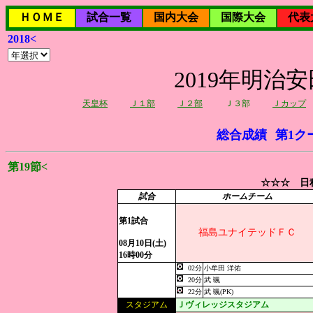
ＨＯＭＥ
試合一覧
国内大会
国際大会
代表
2018<
2019年明治
天皇杯
Ｊ１部
Ｊ２部
Ｊ３部
Ｊカップ
総合成績
第1ク
第19節<
☆☆☆ 日程
試合
ホームチーム
第1試合
福島ユナイテッドＦＣ
08月10日(土)
16時00分
02分
小牟田 洋佑
20分
武 颯
22分
武 颯(PK)
スタジアム
Ｊヴィレッジスタジアム