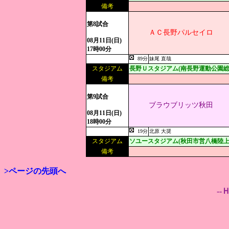
備考
第8試合
ＡＣ長野パルセイロ
08月11日(日)
17時00分
89分
妹尾 直哉
スタジアム
長野Ｕスタジアム(南長野運動公園総
備考
第9試合
ブラウブリッツ秋田
08月11日(日)
18時00分
19分
北原 大奨
スタジアム
ソユースタジアム(秋田市営八橋陸上
備考
>ページの先頭へ
--