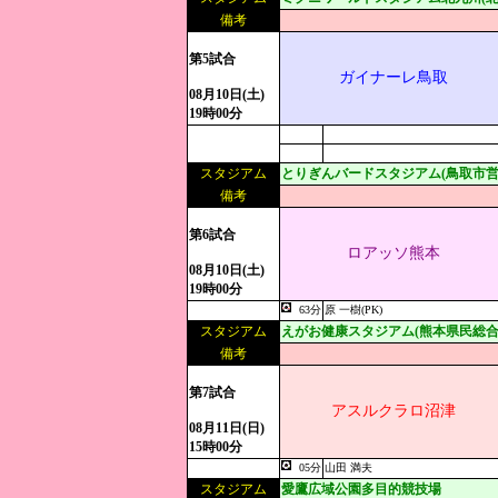
備考
第5試合
ガイナーレ鳥取
08月10日(土)
19時00分
スタジアム
とりぎんバードスタジアム(鳥取市営
備考
第6試合
ロアッソ熊本
08月10日(土)
19時00分
63分
原 一樹(PK)
スタジアム
えがお健康スタジアム(熊本県民総合
備考
第7試合
アスルクラロ沼津
08月11日(日)
15時00分
05分
山田 満夫
スタジアム
愛鷹広域公園多目的競技場