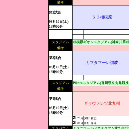
備考
第2試合
ＳＣ相模原
08月10日(土)
17時00分
スタジアム
相模原ギオンスタジアム(神奈川県相
備考
第3試合
カマタマーレ讃岐
08月10日(土)
18時00分
スタジアム
Pikaraスタジアム(香川県立丸亀競技
備考
第4試合
ギラヴァンツ北九州
08月10日(土)
18時00分
73分
河野 貴志
86分
町野 修斗
スタジアム
ミクニワールドスタジアム北九州(北