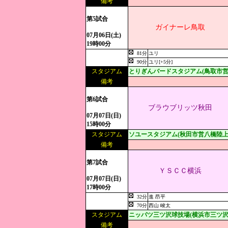
備考
第5試合
ガイナーレ鳥取
07月06日(土)
19時00分
81分
ユリ
90分
ユリ[+5分]
スタジアム
とりぎんバードスタジアム(鳥取市営
備考
第6試合
ブラウブリッツ秋田
07月07日(日)
15時00分
スタジアム
ソユースタジアム(秋田市営八橋陸上
備考
第7試合
ＹＳＣＣ横浜
07月07日(日)
17時00分
32分
進 昂平
70分
西山 峻太
スタジアム
ニッパツ三ツ沢球技場(横浜市三ツ沢
備考