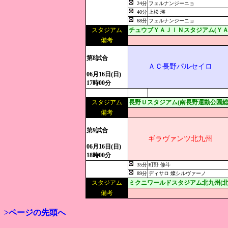
24分
フェルナンジーニョ
40分
上松 瑛
68分
フェルナンジーニョ
スタジアム
チュウブＹＡＪＩＮスタジアム(ＹＡ
備考
第8試合
ＡＣ長野パルセイロ
06月16日(日)
17時00分
スタジアム
長野Ｕスタジアム(南長野運動公園総
備考
第9試合
ギラヴァンツ北九州
06月16日(日)
18時00分
35分
町野 修斗
89分
ディサロ 燦シルヴァーノ
スタジアム
ミクニワールドスタジアム北九州(北
備考
>ページの先頭へ