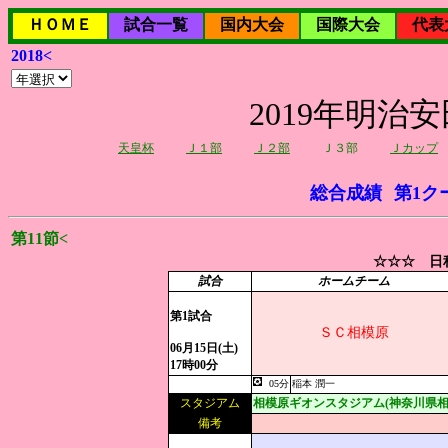
ＨＯＭＥ
試合一覧
国内大会
国際大会
代表
2018<
2019年明治
天皇杯
Ｊ１部
Ｊ２部
Ｊ３部
Ｊカップ
総合成績
第1ク
第11節<
☆☆☆ 日程
試合
ホームチーム
第1試合
ＳＣ相模原
06月15日(土)
17時00分
05分
稲本 潤一
スタジアム
相模原ギオンスタジアム(神奈川県相
備考