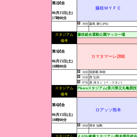
第2試合
藤枝ＭＹＦＣ
06月15日(土)
17時00分
39分
森島 康仁(PK)
スタジアム
藤枝総合運動公園サッカー場
備考
第3試合
カマタマーレ讃岐
06月15日(土)
18時00分
34分
我那覇 和樹
55分
西 弘則
67分
裴 洙ヨン［ペ・スヨン］
スタジアム
Pikaraスタジアム(香川県立丸亀競技
備考
第4試合
ロアッソ熊本
06月15日(土)
18時00分
59分
岡本 知剛
スタジアム
えがお健康スタジアム(熊本県民総合