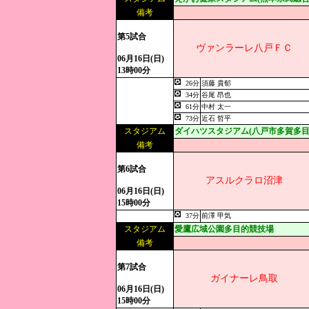
備考
第5試合
ヴァンラーレ八戸ＦＣ
06月16日(日)
13時00分
26分
須藤 貴郁
34分
谷尾 昂也
61分
中村 太一
73分
近石 哲平
スタジアム
ダイハツスタジアム(八戸市多賀多目
備考
第6試合
アスルクラロ沼津
06月16日(日)
15時00分
37分
前澤 甲気
スタジアム
愛鷹広域公園多目的競技場
備考
第7試合
ガイナーレ鳥取
06月16日(日)
15時00分