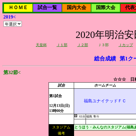
ＨＯＭＥ
試合一覧
国内大会
国際大会
代表
2019<
2020年明治
天皇杯
Ｊ１部
Ｊ２部
Ｊ３部
Ｊカップ
総合成績
第1ク
第32節<
☆☆☆ 日程
試合
ホームチーム
第1試合
福島ユナイテッドＦＣ
12月13日(日)
13時00分
61分
福島 隼斗
スタジアム
とうほう・みんなのスタジアム(福島
備考