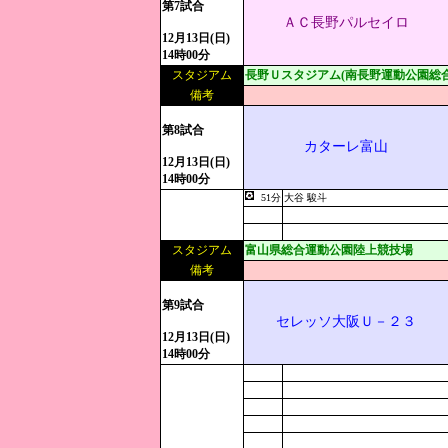
第7試合
ＡＣ長野パルセイロ
12月13日(日)
14時00分
スタジアム
長野Ｕスタジアム(南長野運動公園総合
備考
第8試合
カターレ富山
12月13日(日)
14時00分
51分
大谷 駿斗
スタジアム
富山県総合運動公園陸上競技場
備考
第9試合
セレッソ大阪Ｕ－２３
12月13日(日)
14時00分