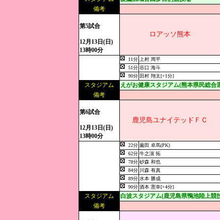
備考
第5試合
ロアッソ熊本
12月13日(日)
13時00分
11分
上村 周平
51分
谷口 海斗
90分
田村 翔太[+1分]
スタジアム
えがお健康スタジアム(熊本県民総合
備考
第6試合
鹿児島ユナイテッドＦＣ
12月13日(日)
13時00分
22分
薗田 卓馬(PK)
62分
牛之濵 拓
78分
砂森 和也
84分
川森 有真
89分
水本 勝成
90分
酒本 憲幸[+4分]
スタジアム
白波スタジアム(鹿児島県鴨池陸上競技
備考