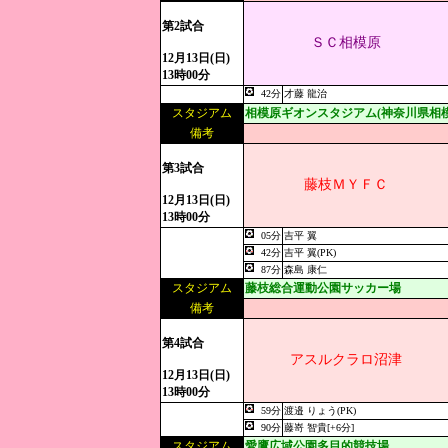
第2試合
ＳＣ相模原
12月13日(日)
13時00分
42分
才藤 龍治
スタジアム
相模原ギオンスタジアム(神奈川県相
備考
第3試合
藤枝ＭＹＦＣ
12月13日(日)
13時00分
05分
吉平 翼
42分
吉平 翼(PK)
87分
森島 康仁
スタジアム
藤枝総合運動公園サッカー場
備考
第4試合
アスルクラロ沼津
12月13日(日)
13時00分
59分
渡邉 りょう(PK)
90分
藤嵜 智貴[+6分]
スタジアム
愛鷹広域公園多目的競技場