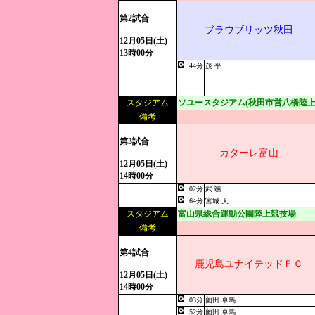
第2試合
ブラウブリッツ秋田
12月05日(土)
13時00分
44分
茂 平
スタジアム
ソユースタジアム(秋田市営八橋陸上
備考
第3試合
カターレ富山
12月05日(土)
14時00分
02分
武 颯
64分
宮城 天
スタジアム
富山県総合運動公園陸上競技場
備考
第4試合
鹿児島ユナイテッドＦＣ
12月05日(土)
14時00分
03分
薗田 卓馬
52分
薗田 卓馬