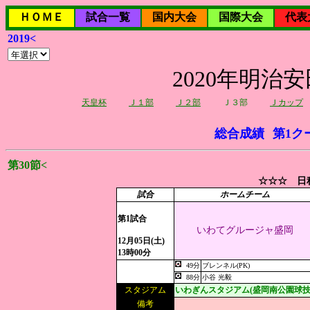
ＨＯＭＥ
試合一覧
国内大会
国際大会
代表
2019<
2020年明治
天皇杯
Ｊ１部
Ｊ２部
Ｊ３部
Ｊカップ
総合成績
第1ク
第30節<
☆☆☆ 日程
試合
ホームチーム
第1試合
いわてグルージャ盛岡
12月05日(土)
13時00分
49分
ブレンネル(PK)
88分
小谷 光毅
スタジアム
いわぎんスタジアム(盛岡南公園球技
備考