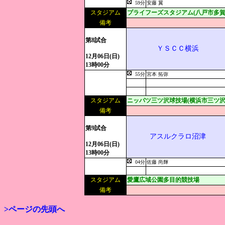
59分
安藤 翼
スタジアム
プライフーズスタジアム(八戸市多賀
備考
第8試合
ＹＳＣＣ横浜
12月06日(日)
13時00分
55分
宮本 拓弥
スタジアム
ニッパツ三ツ沢球技場(横浜市三ツ沢
備考
第9試合
アスルクラロ沼津
12月06日(日)
13時00分
04分
佐藤 尚輝
スタジアム
愛鷹広域公園多目的競技場
備考
>ページの先頭へ