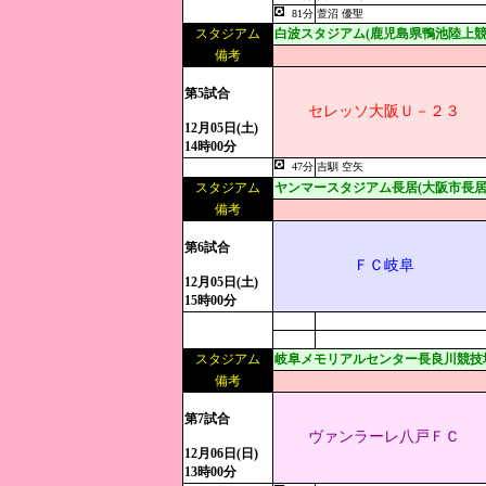
81分
萱沼 優聖
スタジアム
白波スタジアム(鹿児島県鴨池陸上競
備考
第5試合
セレッソ大阪Ｕ－２３
12月05日(土)
14時00分
47分
吉馴 空矢
スタジアム
ヤンマースタジアム長居(大阪市長居
備考
第6試合
ＦＣ岐阜
12月05日(土)
15時00分
スタジアム
岐阜メモリアルセンター長良川競技
備考
第7試合
ヴァンラーレ八戸ＦＣ
12月06日(日)
13時00分