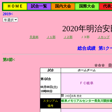
ＨＯＭＥ
試合一覧
国内大会
国際大会
代表
2019<
2020年明治
天皇杯
Ｊ１部
Ｊ２部
Ｊ３部
Ｊカップ
総合成績
第1ク
第8節<
☆☆☆ 日
試合
ホームチーム
第1試合
ＦＣ岐阜
08月08日(土)
18時00分
24分
永島 悠史
スタジアム
岐阜メモリアルセンター長良川競技
備考