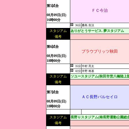
第5試合
ＦＣ今治
08月09日(日)
16時00分
36分
桑島 良汰
スタジアム
ありがとうサービス. 夢スタジアム
備考
第6試合
ブラウブリッツ秋田
08月09日(日)
18時00分
35分
中村 亮太
42分
沖野 将基
スタジアム
ソユースタジアム(秋田市営八橋陸上競
備考
第7試合
ＡＣ長野パルセイロ
08月09日(日)
18時00分
スタジアム
長野Ｕスタジアム(南長野運動公園総合
備考