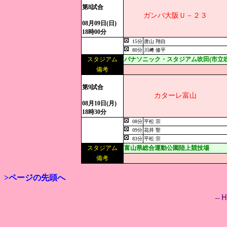
第8試合
ガンバ大阪Ｕ－２３
08月09日(日)
18時00分
15分
唐山 翔自
80分
川﨑 修平
スタジアム
パナソニック・スタジアム吹田(市立
備考
第9試合
カターレ富山
08月10日(月)
18時30分
08分
平松 宗
09分
花井 聖
83分
平松 宗
スタジアム
富山県総合運動公園陸上競技場
備考
>ページの先頭へ
--