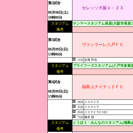
第2試合
セレッソ大阪Ｕ－２３
08月08日(土)
18時00分
スタジアム
ヤンマースタジアム長居(大阪市長居ス
備考
第3試合
ヴァンラーレ八戸ＦＣ
08月09日(日)
13時00分
15分
谷尾 昂也
スタジアム
プライフーズスタジアム(八戸市多賀
備考
第4試合
福島ユナイテッドＦＣ
08月09日(日)
15時00分
30分
イスマイラ
35分
イスマイラ
45分
イスマイラ[+1分]
73分
橋本 陸
スタジアム
とうほう・みんなのスタジアム(福島
備考