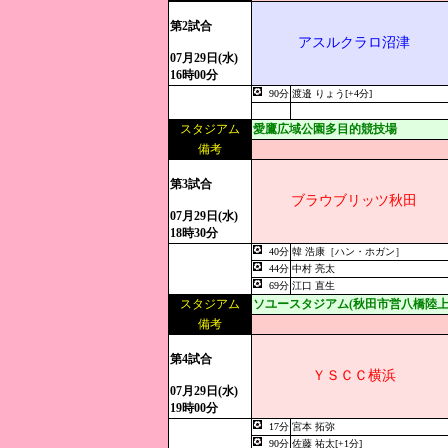
第2試合
アスルクラロ沼津
07月29日(水)
16時00分
90分
渡邉 りょう[+4分]
スタジアム
愛鷹広域公園多目的競技場
備考
第3試合
ブラウブリッツ秋田
07月29日(水)
18時30分
40分
韓 浩康［ハン・ホガン］
44分
中村 亮太
69分
江口 直生
スタジアム
ソユースタジアム(秋田市営八橋陸上
備考
第4試合
ＹＳＣＣ横浜
07月29日(水)
19時00分
17分
宮本 拓弥
90分
佐藤 祐太[+1分]