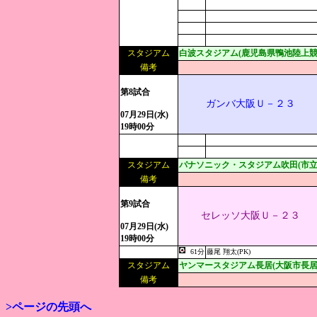
スタジアム
白波スタジアム(鹿児島県鴨池陸上競
備考
第8試合
ガンバ大阪Ｕ－２３
07月29日(水)
19時00分
スタジアム
パナソニック・スタジアム吹田(市立
備考
第9試合
セレッソ大阪Ｕ－２３
07月29日(水)
19時00分
61分
藤尾 翔太(PK)
スタジアム
ヤンマースタジアム長居(大阪市長居
備考
>ページの先頭へ