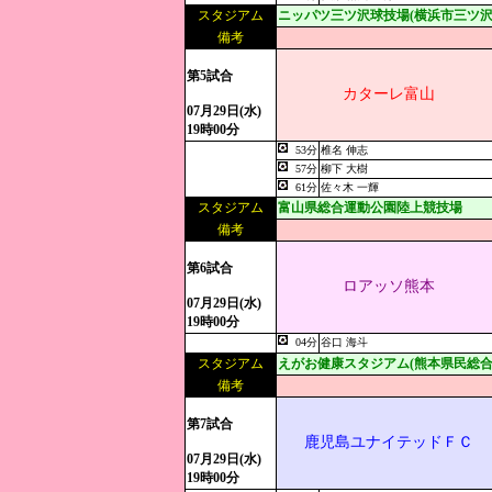
スタジアム
ニッパツ三ツ沢球技場(横浜市三ツ沢
備考
第5試合
カターレ富山
07月29日(水)
19時00分
53分
椎名 伸志
57分
柳下 大樹
61分
佐々木 一輝
スタジアム
富山県総合運動公園陸上競技場
備考
第6試合
ロアッソ熊本
07月29日(水)
19時00分
04分
谷口 海斗
スタジアム
えがお健康スタジアム(熊本県民総合
備考
第7試合
鹿児島ユナイテッドＦＣ
07月29日(水)
19時00分