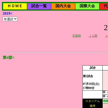
ＨＯＭＥ
試合一覧
国内大会
国際大会
代
2019<
天皇杯
Ｊ１部
Ｊ
第4節<
試合
第1試合
07月18日(土)
17時00分
スタジアム
相
備考