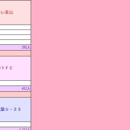
ーレ富山
292人
ＭＹＦＣ
412人
大阪Ｕ－２３
1,212人