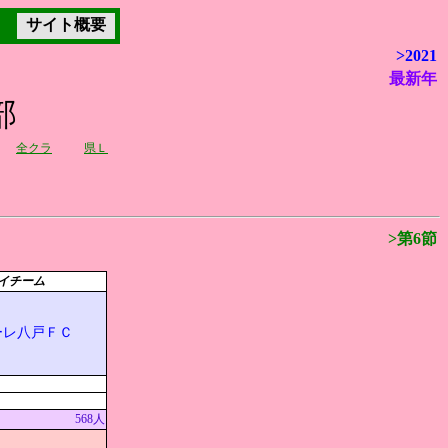
サイト概要
>2021
最新年
部
全クラ
県Ｌ
>第6節
イチーム
ーレ八戸ＦＣ
568人