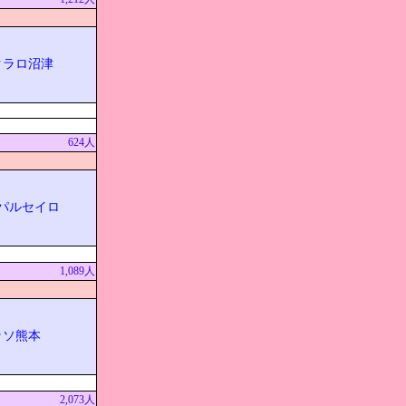
クラロ沼津
624人
パルセイロ
1,089人
ッソ熊本
2,073人