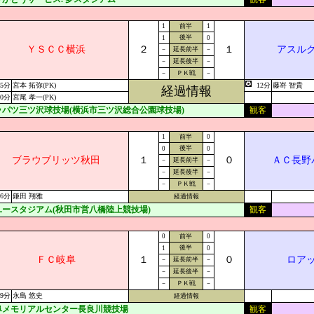
1
前半
1
後半
1
0
ＹＳＣＣ横浜
２
１
アスル
－
延長前半
－
－
延長後半
－
－
ＰＫ戦
－
45分
宮本 拓弥(PK)
12分
藤嵜 智貴
経過情報
80分
宮尾 孝一(PK)
ッパツ三ツ沢球技場(横浜市三ツ沢総合公園球技場)
観客
1
前半
0
後半
0
0
ブラウブリッツ秋田
１
０
ＡＣ長野
－
延長前半
－
－
延長後半
－
－
ＰＫ戦
－
36分
鎌田 翔雅
経過情報
ユースタジアム(秋田市営八橋陸上競技場)
観客
0
前半
0
後半
1
0
ＦＣ岐阜
１
０
ロア
－
延長前半
－
－
延長後半
－
－
ＰＫ戦
－
89分
永島 悠史
経過情報
阜メモリアルセンター長良川競技場
観客