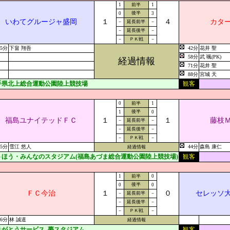
1
前半
1
後半
0
3
いわてグルージャ盛岡
１
４
カタ
－
延長前半
－
－
延長後半
－
－
ＰＫ戦
－
05分
下畠 翔吾
42分
花井 聖
58分
武 颯(PK)
経過情報
71分
花井 聖
88分
宮城 天
手県北上総合運動公園陸上競技場
観客
0
前半
1
後半
1
0
福島ユナイテッドＦＣ
１
１
藤枝
－
延長前半
－
－
延長後半
－
－
ＰＫ戦
－
65分
雪江 悠人
44分
森島 康仁
経過情報
うほう・みんなのスタジアム(福島あづま総合運動公園陸上競技場)
観客
1
前半
0
後半
0
0
ＦＣ今治
１
０
セレッソ
－
延長前半
－
－
延長後半
－
－
ＰＫ戦
－
36分
林 誠道
経過情報
りがとうサービス. 夢スタジアム
観客