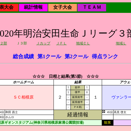
表大会
統計情報
女子大会
ＴＥＡＭ
2020年明治安田生命Ｊリーグ３
２部
Ｊ３部
Ｊカップ
ＪＦＬ
地域ＣＬ
地域Ｌ
総合成績
第1クール
第2クール
得点ランク
☆☆☆ 日程と結果(第5節) ☆☆☆
ホームチーム
結果
アウェ
1
前半
1
後半
1
0
ＳＣ相模原
２
１
ヴァンラ
－
延長前半
－
－
延長後半
－
－
ＰＫ戦
－
14分
和田 昌士
45分
高見 啓太
経過情報
68分
ホムロ
模原ギオンスタジアム(神奈川県相模原麻溝公園競技場)
観客