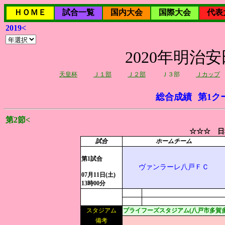
ＨＯＭＥ
試合一覧
国内大会
国際大会
代表
2019<
2020年明治
天皇杯
Ｊ１部
Ｊ２部
Ｊ３部
Ｊカップ
総合成績
第1ク
第2節<
☆☆☆ 日
試合
ホームチーム
第1試合
ヴァンラーレ八戸ＦＣ
07月11日(土)
13時00分
スタジアム
プライフーズスタジアム(八戸市多賀
備考