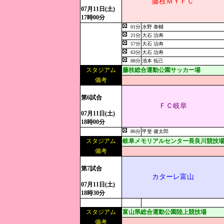
藤枝ＭＹＦＣ
07月11日(土)
17時00分
01分
水野 泰輔
21分
大石 治寿
57分
大石 治寿
63分
大石 治寿
88分
清本 拓己
スタジアム
藤枝総合運動公園サッカー場
備考
第6試合
ＦＣ岐阜
07月11日(土)
18時00分
86分
甲斐 健太郎
スタジアム
岐阜メモリアルセンター長良川競技
備考
第7試合
カターレ富山
07月11日(土)
18時30分
スタジアム
富山県総合運動公園陸上競技場
備考