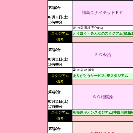
第2試合
福島ユナイテッドＦＣ
07月11日(土)
15時00分
78分
田村 亮介(PK)
スタジアム
とうほう・みんなのスタジアム(福島
備考
第3試合
ＦＣ今治
07月11日(土)
16時00分
85分
林 誠道
スタジアム
ありがとうサービス. 夢スタジアム
備考
第4試合
ＳＣ相模原
07月11日(土)
17時00分
スタジアム
相模原ギオンスタジアム(神奈川県相
備考
第5試合