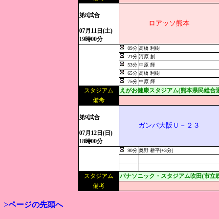
第8試合
ロアッソ熊本
07月11日(土)
19時00分
09分
髙橋 利樹
21分
河原 創
53分
中原 輝
65分
髙橋 利樹
75分
中原 輝
スタジアム
えがお健康スタジアム(熊本県民総合
備考
第9試合
ガンバ大阪Ｕ－２３
07月12日(日)
18時00分
90分
奥野 耕平[+3分]
スタジアム
パナソニック・スタジアム吹田(市立
備考
>ページの先頭へ