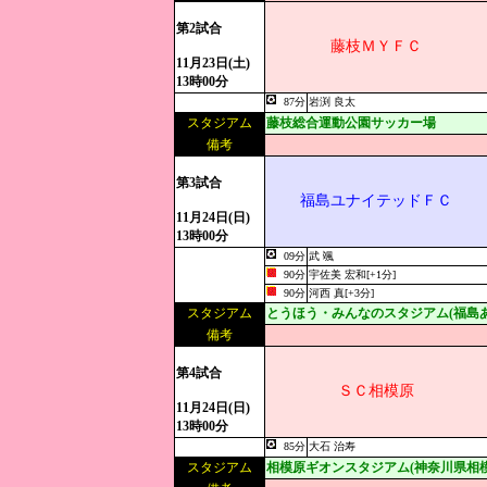
第2試合
藤枝ＭＹＦＣ
11月23日(土)
13時00分
87分
岩渕 良太
スタジアム
藤枝総合運動公園サッカー場
備考
第3試合
福島ユナイテッドＦＣ
11月24日(日)
13時00分
09分
武 颯
90分
宇佐美 宏和[+1分]
90分
河西 真[+3分]
スタジアム
とうほう・みんなのスタジアム(福島
備考
第4試合
ＳＣ相模原
11月24日(日)
13時00分
85分
大石 治寿
スタジアム
相模原ギオンスタジアム(神奈川県相