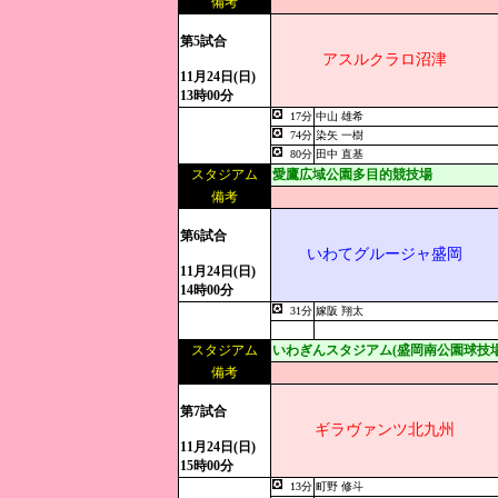
備考
第5試合
アスルクラロ沼津
11月24日(日)
13時00分
17分
中山 雄希
74分
染矢 一樹
80分
田中 直基
スタジアム
愛鷹広域公園多目的競技場
備考
第6試合
いわてグルージャ盛岡
11月24日(日)
14時00分
31分
嫁阪 翔太
スタジアム
いわぎんスタジアム(盛岡南公園球技場
備考
第7試合
ギラヴァンツ北九州
11月24日(日)
15時00分
13分
町野 修斗