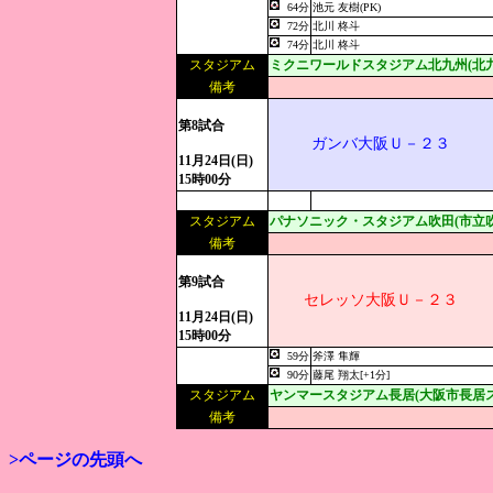
64分
池元 友樹(PK)
72分
北川 柊斗
74分
北川 柊斗
スタジアム
ミクニワールドスタジアム北九州(北
備考
第8試合
ガンバ大阪Ｕ－２３
11月24日(日)
15時00分
スタジアム
パナソニック・スタジアム吹田(市立
備考
第9試合
セレッソ大阪Ｕ－２３
11月24日(日)
15時00分
59分
斧澤 隼輝
90分
藤尾 翔太[+1分]
スタジアム
ヤンマースタジアム長居(大阪市長居ス
備考
>ページの先頭へ