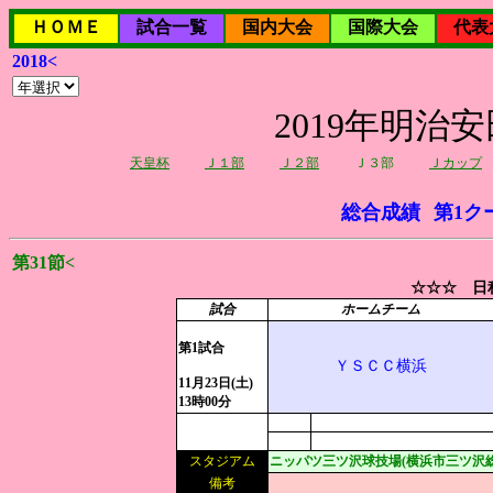
ＨＯＭＥ
試合一覧
国内大会
国際大会
代表
2018<
2019年明治
天皇杯
Ｊ１部
Ｊ２部
Ｊ３部
Ｊカップ
総合成績
第1ク
第31節<
☆☆☆ 日程
試合
ホームチーム
第1試合
ＹＳＣＣ横浜
11月23日(土)
13時00分
スタジアム
ニッパツ三ツ沢球技場(横浜市三ツ沢
備考