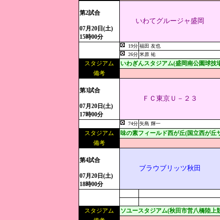
第2試合
いわてグルージャ盛岡
07月20日(土)
15時00分
19分
福田 友也
26分
米原 祐
スタジアム
いわぎんスタジアム(盛岡南公園球技場
備考
第3試合
ＦＣ東京Ｕ－２３
07月20日(土)
17時00分
74分
矢島 輝一
スタジアム
味の素フィールド西が丘(国立西が丘サ
備考
第4試合
ブラウブリッツ秋田
07月20日(土)
18時00分
スタジアム
ソユースタジアム(秋田市営八橋陸上競