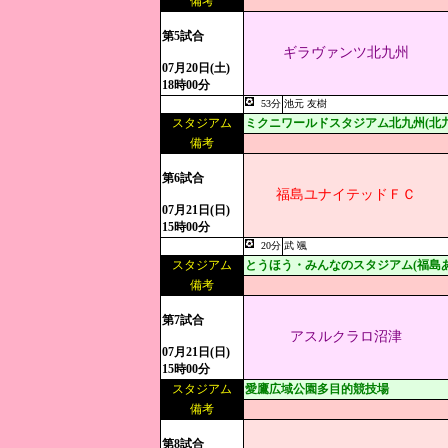
備考
第5試合
ギラヴァンツ北九州
07月20日(土)
18時00分
53分
池元 友樹
スタジアム
ミクニワールドスタジアム北九州(北
備考
第6試合
福島ユナイテッドＦＣ
07月21日(日)
15時00分
20分
武 颯
スタジアム
とうほう・みんなのスタジアム(福島
備考
第7試合
アスルクラロ沼津
07月21日(日)
15時00分
スタジアム
愛鷹広域公園多目的競技場
備考
第8試合