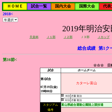
ＨＯＭＥ
試合一覧
国内大会
国際大会
代表
2018<
2019年明治
天皇杯
Ｊ１部
Ｊ２部
Ｊ３部
Ｊカップ
総合成績
第1ク
第16節<
☆☆☆ 日程
試合
ホームチーム
第1試合
カターレ富山
07月19日(金)
19時00分
46分
才藤 龍治
82分
才藤 龍治
スタジアム
富山県総合運動公園陸上競技場
備考