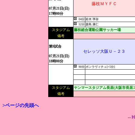
藤枝ＭＹＦＣ
07月21日(日)
17時00分
04分
鈴木 準弥
52分
森島 康仁
スタジアム
藤枝総合運動公園サッカー場
備考
第9試合
セレッソ大阪Ｕ－２３
07月21日(日)
18時00分
90分
ポンラヴィチュ[+5分]
スタジアム
ヤンマースタジアム長居(大阪市長居ス
備考
>ページの先頭へ
--