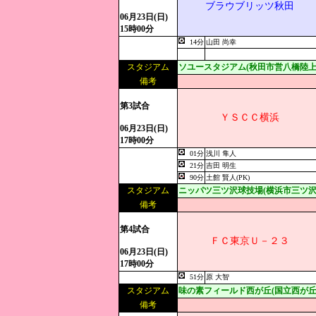
ブラウブリッツ秋田
06月23日(日)
15時00分
14分
山田 尚幸
スタジアム
ソユースタジアム(秋田市営八橋陸上
備考
第3試合
ＹＳＣＣ横浜
06月23日(日)
17時00分
01分
浅川 隼人
21分
吉田 明生
90分
土館 賢人(PK)
スタジアム
ニッパツ三ツ沢球技場(横浜市三ツ沢
備考
第4試合
ＦＣ東京Ｕ－２３
06月23日(日)
17時00分
51分
原 大智
スタジアム
味の素フィールド西が丘(国立西が丘
備考