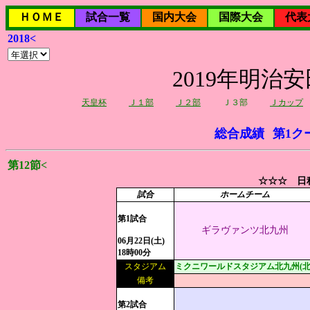
ＨＯＭＥ
試合一覧
国内大会
国際大会
代表
2018<
2019年明治
天皇杯
Ｊ１部
Ｊ２部
Ｊ３部
Ｊカップ
総合成績
第1ク
第12節<
☆☆☆ 日程
試合
ホームチーム
第1試合
ギラヴァンツ北九州
06月22日(土)
18時00分
スタジアム
ミクニワールドスタジアム北九州(北
備考
第2試合