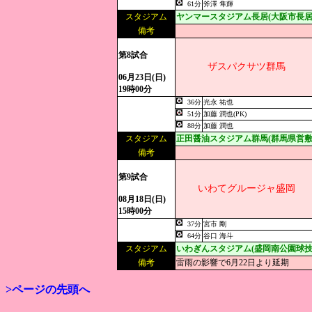
61分
斧澤 隼輝
スタジアム
ヤンマースタジアム長居(大阪市長居
備考
第8試合
ザスパクサツ群馬
06月23日(日)
19時00分
36分
光永 祐也
51分
加藤 潤也(PK)
88分
加藤 潤也
スタジアム
正田醤油スタジアム群馬(群馬県営敷
備考
第9試合
いわてグルージャ盛岡
08月18日(日)
15時00分
37分
宮市 剛
64分
谷口 海斗
スタジアム
いわぎんスタジアム(盛岡南公園球技
備考
雷雨の影響で6月22日より延期
>ページの先頭へ