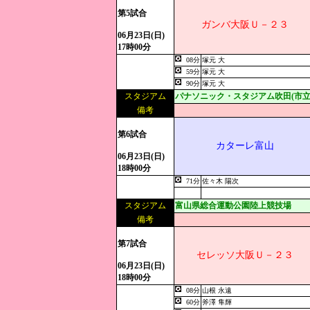
第5試合
ガンバ大阪Ｕ－２３
06月23日(日)
17時00分
08分
塚元 大
59分
塚元 大
90分
塚元 大
スタジアム
パナソニック・スタジアム吹田(市立
備考
第6試合
カターレ富山
06月23日(日)
18時00分
71分
佐々木 陽次
スタジアム
富山県総合運動公園陸上競技場
備考
第7試合
セレッソ大阪Ｕ－２３
06月23日(日)
18時00分
08分
山根 永遠
60分
斧澤 隼輝