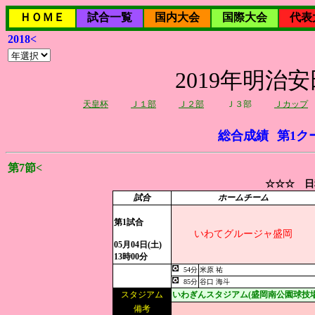
ＨＯＭＥ
試合一覧
国内大会
国際大会
代表
2018<
2019年明治
天皇杯
Ｊ１部
Ｊ２部
Ｊ３部
Ｊカップ
総合成績
第1ク
第7節<
☆☆☆ 日
試合
ホームチーム
第1試合
いわてグルージャ盛岡
05月04日(土)
13時00分
54分
米原 祐
85分
谷口 海斗
スタジアム
いわぎんスタジアム(盛岡南公園球技場
備考