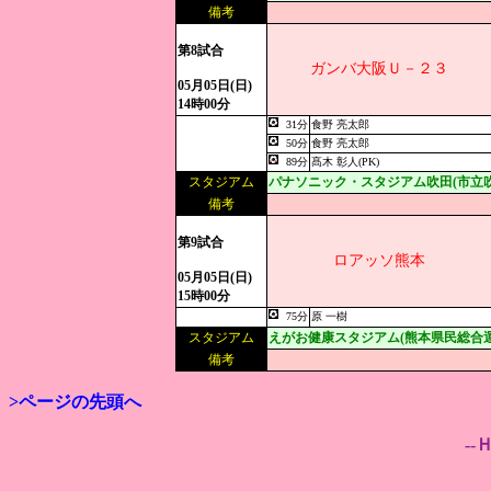
備考
第8試合
ガンバ大阪Ｕ－２３
05月05日(日)
14時00分
31分
食野 亮太郎
50分
食野 亮太郎
89分
髙木 彰人(PK)
スタジアム
パナソニック・スタジアム吹田(市立
備考
第9試合
ロアッソ熊本
05月05日(日)
15時00分
75分
原 一樹
スタジアム
えがお健康スタジアム(熊本県民総合
備考
>ページの先頭へ
--