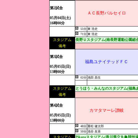
第2試合
ＡＣ長野パルセイロ
05月04日(土)
16時00分
55分
東 浩史
71分
東 浩史
スタジアム
長野Ｕスタジアム(南長野運動公園総合
備考
第3試合
福島ユナイテッドＦＣ
05月05日(日)
13時00分
02分
池田 昌生
スタジアム
とうほう・みんなのスタジアム(福島
備考
第4試合
カマタマーレ讃岐
05月05日(日)
13時00分
48分
重松 健太郎
50分
池谷 友喜
スタジアム
Pikaraスタジアム(香川県立丸亀競技場