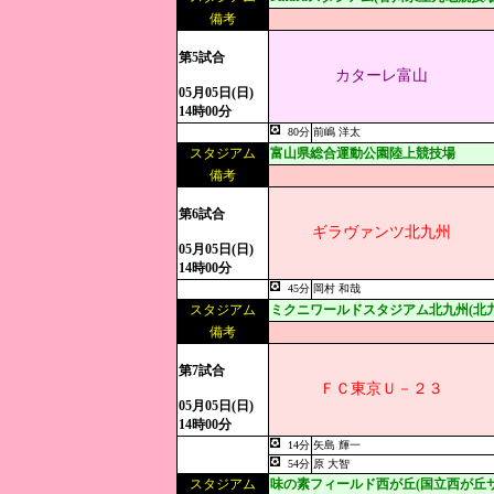
備考
第5試合
カターレ富山
05月05日(日)
14時00分
80分
前嶋 洋太
スタジアム
富山県総合運動公園陸上競技場
備考
第6試合
ギラヴァンツ北九州
05月05日(日)
14時00分
45分
岡村 和哉
スタジアム
ミクニワールドスタジアム北九州(北
備考
第7試合
ＦＣ東京Ｕ－２３
05月05日(日)
14時00分
14分
矢島 輝一
54分
原 大智
スタジアム
味の素フィールド西が丘(国立西が丘サ