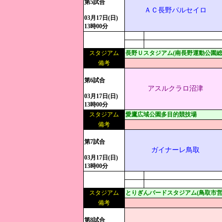
第5試合
ＡＣ長野パルセイロ
03月17日(日)
13時00分
スタジアム
長野Ｕスタジアム(南長野運動公園総
備考
第6試合
アスルクラロ沼津
03月17日(日)
13時00分
スタジアム
愛鷹広域公園多目的競技場
備考
第7試合
ガイナーレ鳥取
03月17日(日)
13時00分
スタジアム
とりぎんバードスタジアム(鳥取市営
備考
第8試合