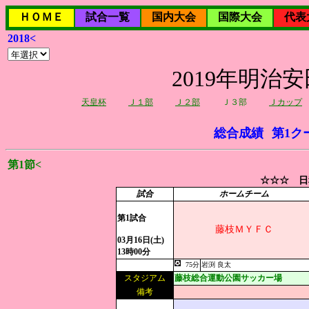
ＨＯＭＥ
試合一覧
国内大会
国際大会
代表
2018<
2019年明治
天皇杯
Ｊ１部
Ｊ２部
Ｊ３部
Ｊカップ
総合成績
第1ク
第1節<
☆☆☆ 日
試合
ホームチーム
第1試合
藤枝ＭＹＦＣ
03月16日(土)
13時00分
75分
岩渕 良太
スタジアム
藤枝総合運動公園サッカー場
備考