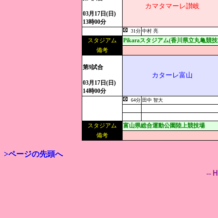
カマタマーレ讃岐
03月17日(日)
13時00分
31分
中村 亮
スタジアム
Pikaraスタジアム(香川県立丸亀競技
備考
第9試合
カターレ富山
03月17日(日)
14時00分
64分
田中 智大
スタジアム
富山県総合運動公園陸上競技場
備考
>ページの先頭へ
--