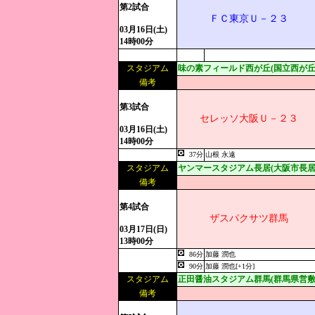
第2試合
ＦＣ東京Ｕ－２３
03月16日(土)
14時00分
スタジアム
味の素フィールド西が丘(国立西が丘
備考
第3試合
セレッソ大阪Ｕ－２３
03月16日(土)
14時00分
37分
山根 永遠
スタジアム
ヤンマースタジアム長居(大阪市長居
備考
第4試合
ザスパクサツ群馬
03月17日(日)
13時00分
86分
加藤 潤也
90分
加藤 潤也[+1分]
スタジアム
正田醤油スタジアム群馬(群馬県営敷
備考