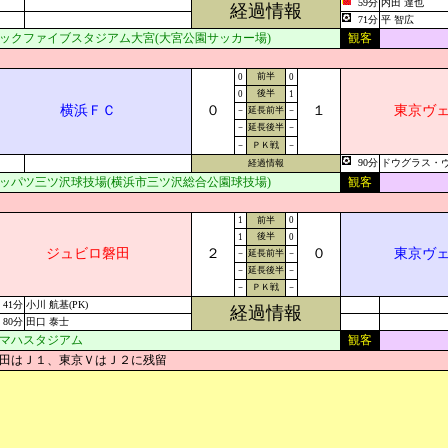
59分
内田 達也
経過情報
71分
平 智広
ックファイブスタジアム大宮(大宮公園サッカー場)
観客
前半
0
0
後半
0
1
横浜ＦＣ
０
１
東京ヴ
－
延長前半
－
－
延長後半
－
－
ＰＫ戦
－
90分
ドウグラス・ヴィ
経過情報
ッパツ三ツ沢球技場(横浜市三ツ沢総合公園球技場)
観客
1
前半
0
後半
1
0
ジュビロ磐田
２
０
東京ヴ
－
延長前半
－
－
延長後半
－
－
ＰＫ戦
－
41分
小川 航基(PK)
経過情報
80分
田口 泰士
マハスタジアム
観客
田はＪ１、東京ＶはＪ２に残留