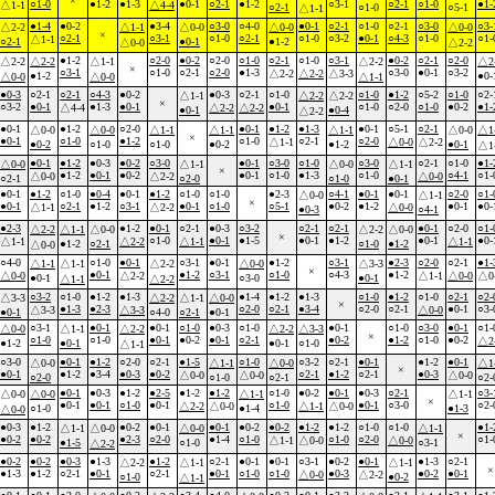
×
○1-0
●1-2
●1-3
●0-1
○2-1
●1-2
○3-1
○2-1
○1-0
●1-
△1-1
△4-4
○2-1
○1-0
○5-1
△1-1
●1-4
●0-2
●3-4
○3-0
○4-0
●0-1
○2-1
○1-0
○2-1
○3-0
○3-
△2-2
△1-1
△0-0
△0-0
△0-0
×
○2-1
○3-1
○1-0
○2-1
○1-0
○3-2
●0-1
○4-3
○1-0
○1-
△1-1
○2-1
●0-1
●1-2
△0-0
△2-2
●1-2
○2-0
●0-2
○2-0
○1-0
○2-1
○1-0
○3-1
●0-2
○2-1
○2-0
△2-2
△2-2
△1-1
△2-2
△2
×
○3-1
○1-0
○2-1
○2-0
●1-3
○3-0
●0-1
○3-2
△2-2
△2-2
△3-3
●1-2
●0-
△0-0
△0-0
△1-1
●0-3
○2-1
○2-1
○4-3
●0-2
●0-3
○2-1
○1-0
○1-0
●1-2
○5-2
○1-0
○2-
△1-1
△2-2
△2-2
×
○3-2
●0-1
●1-3
●0-1
●0-1
○1-0
○2-0
○1-0
●0-2
●1-
△4-4
△2-2
△2-2
●0-1
●0-4
△2-2
●0-1
●1-2
○2-0
●0-1
●1-2
●1-3
●0-1
○5-1
○2-1
△0-0
△0-0
△1-1
△1-1
△1-1
△0-0
△1
×
●0-1
○1-0
●1-2
○1-0
○2-1
○2-0
△1-1
△0-0
△2-2
●0-2
○1-0
○1-0
●0-2
●1-2
●0-1
△1
●0-1
●1-2
●0-3
●0-2
○3-0
●0-1
○3-0
○1-0
○3-0
○2-1
○1-0
●1-
△0-0
△1-1
△0-0
△1-1
×
●1-2
●0-1
●0-2
●0-1
○1-0
●1-3
○1-0
○4-1
○1-
△0-0
△2-2
△0-0
○2-1
○2-0
○1-0
●0-1
●0-1
●1-2
○1-0
●0-4
●0-1
●1-2
○1-0
○1-0
●2-3
○4-1
●0-1
●0-1
○2-0
○1-
△0-0
△1-1
×
●0-1
○2-1
●1-2
○3-1
●0-1
○1-0
○5-1
●0-2
●1-2
●0-1
●0-
△1-1
△2-2
△0-0
●0-3
○4-1
●2-3
●1-2
●0-1
○2-1
●0-3
○3-2
○2-1
○2-1
●0-1
○2-0
○1-
△2-2
△1-1
△0-0
△2-2
△0-0
×
○1-0
●0-1
●1-5
●0-1
●1-2
●0-1
●0-
△1-1
△2-2
△1-1
△1-1
●1-2
○2-1
○1-0
●1-2
△0-0
○4-0
○1-0
●0-1
○3-1
●0-1
●1-2
○3-1
●2-3
○2-0
○2-1
●1-
△1-1
△1-1
△2-2
△0-0
△3-3
×
●0-1
●1-2
○3-1
○1-0
○4-3
●1-2
△0-0
△2-2
△1-1
△0-0
△0
●0-1
○3-0
●0-1
△1-1
△2-2
○3-2
○1-0
●1-2
●1-3
●1-4
●1-2
●1-3
○1-0
●1-2
○1-0
○2-1
○2-
△3-3
△2-2
△1-1
△0-0
×
●1-3
●2-3
○2-0
○2-1
●3-4
○2-0
○2-1
●0-1
○3-
△3-3
△3-3
△0-0
●0-1
○4-0
○2-1
●0-1
○3-1
●0-1
●0-1
○1-0
●0-3
○1-0
●0-1
○1-0
○3-0
●0-1
○1-
△0-0
△1-1
△2-2
△2-2
△3-3
×
○1-0
○1-0
●0-1
●0-2
●0-1
○2-1
●0-2
●1-2
○1-0
●0-2
△2
●1-2
●0-1
●0-1
○1-0
△1-1
○3-0
●0-1
●1-2
○2-0
○2-1
●1-5
○1-0
○3-2
○2-1
●0-1
●1-2
●0-1
△0-0
△1-1
△0-0
△1
×
●0-1
●1-2
●3-4
●0-3
●0-2
○2-1
●1-2
○2-1
●0-3
△0-0
△0-0
△0-0
○2-0
○1-0
○2-1
○2-
●0-1
●0-3
●1-2
●2-5
●1-2
●1-2
○1-0
●0-2
●0-1
●0-3
○2-1
○3-
△0-0
△0-0
△1-1
△1-1
×
●0-1
●0-1
○1-0
●0-1
○1-0
●0-1
○3-0
○2-
△2-2
△0-0
△1-1
△0-0
○1-0
●1-4
●1-3
△0-0
●0-3
●1-2
●0-2
●0-1
●0-1
●0-2
●0-2
●1-2
●1-2
○1-0
○1-0
●1-
△1-1
△0-0
△0-0
△1-1
×
●0-2
●0-2
●2-3
○2-0
●1-4
○1-0
○1-0
○2-0
○1-
△1-1
△0-0
△0-0
●1-5
○1-0
○3-1
△2-2
●0-2
●0-2
●0-3
●1-3
●1-2
○2-1
●0-1
●0-1
○3-1
●0-2
●0-1
●1-3
○2-1
△2-2
△1-1
△1-1
×
●1-3
●1-2
○2-1
●0-1
○2-1
●0-1
○1-0
○1-0
●0-3
●0-2
●0-1
△0-0
△2-2
○1-0
●0-2
△1-1