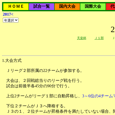
ＨＯＭＥ
試合一覧
国内大会
国際大会
代
2017<
天皇杯
Ｊ１部
Ｊ
1.大会方式
Ｊリーグ２部所属の22チームが参加する。
大会は、２回戦総当りのリーグ戦を行う。
試合は前後半各45分の90分で行う。
上位2チームがリーグ１部に自動昇格し、
3～6位の4チー
下位２チームがＪ３へ降格する。
Ｊ３の１、２位チームが昇格条件を満たしていない場合、