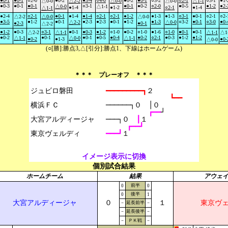
●0-1
●0-1
○2-0
●0-2
●3-4
○4-0
●0-2
●0-1
○3-2
○2-1
○3-1
●1-
△0-0
△2-2
△0-0
△0-0
△1-1
●0-3
●0-1
●0-1
○3-1
●0-1
●0-2
○2-0
●0-5
●1-2
●2-
△0-0
△1-1
●1-4
●1-2
○2-1
●1-4
△1-1
●2-4
○2-1
●0-1
●1-4
●1-4
○2-1
○2-1
●1-2
●1-3
●1-3
○3-1
●0-1
○2-1
○2-
△2-2
△0-0
△0-0
●3-5
●1-2
●0-1
●2-3
●2-3
●0-1
●1-2
●1-3
○3-2
●0-1
○3-0
●0-
△2-2
△0-0
●2-3
●0-1
△2-2
●1-2
●0-3
○3-1
●0-1
●0-3
●1-2
○1-0
●0-2
○1-0
●1-6
○1-0
●0-1
●0-1
△2-2
△1-1
△1-1
△1
●0-2
●0-1
●0-1
●0-5
●0-4
●0-2
○2-1
●0-3
●1-2
●1-2
△1-1
△0-0
△1-1
●0-2
●1-3
●0-
△0-0
(○[勝]:勝点3,△[引分]:勝点1、下線はホームゲーム)
＊＊＊ プレーオフ ＊＊＊
ジュビロ磐田

━━━━━━━━━┓
２
┗━━
横浜ＦＣ

──────┐０　│０
┏━━
┘
大宮アルディージャ

───┐０　
┃
１
┏━━┛
━━━┛
１
イメージ表示に切換
個別試合結果
ホームチーム
結果
アウェ
前半
0
0
後半
0
1
大宮アルディージャ
０
１
東京ヴ
－
延長前半
－
－
延長後半
－
－
ＰＫ戦
－