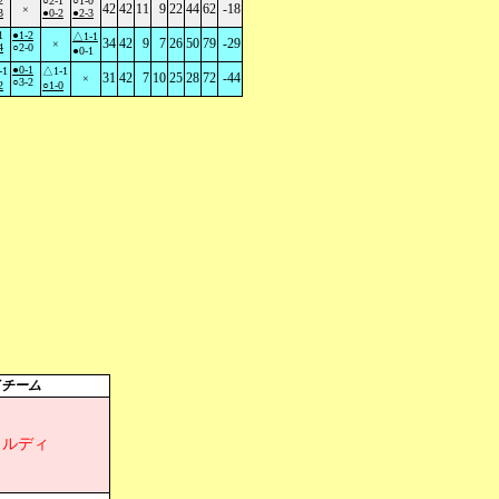
2
○2-1
○1-0
42
42
11
9
22
44
62
-18
×
3
●0-2
●2-3
1
●1-2
△1-1
34
42
9
7
26
50
79
-29
×
4
○2-0
●0-1
●0-1
-1
△1-1
31
42
7
10
25
28
72
-44
×
○3-2
2
○1-0
イチーム
ェルディ