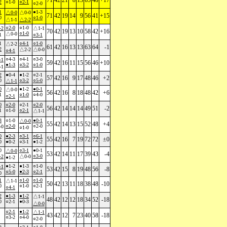
71
42
21
8
13
65
48
+17
2
○1-0
○2-1
○2-0
1
●1-3
△0-0
△0-0
71
42
19
14
9
56
41
+15
0
○1-0
△1-1
△2-2
○2-0
○1-0
-2
△1-1
70
42
19
13
10
58
42
+16
○1-0
△0-0
1
○3-1
1
○4-1
○1-0
△2-2
61
42
16
13
13
63
64
-1
2
△2-2
△0-0
○4-1
○4-3
○4-1
○3-0
-1
59
42
16
11
15
56
46
+10
●1-3
○3-2
○1-0
-1
2
●0-4
●1-2
○2-1
57
42
16
9
17
48
46
+2
0
○3-2
○5-0
△1-1
0
●1-2
●0-1
△0-0
56
42
16
8
18
48
42
+6
1
○1-0
○4-0
○2-1
0
○2-0
○2-1
○2-0
56
42
14
14
14
49
51
-2
1
○1-0
○2-1
△1-1
3
○1-0
●0-1
△0-0
55
42
14
13
15
52
48
+4
○2-0
○2-0
-0
○1-0
0
●2-3
○3-1
○6-1
55
42
16
7
19
72
72
±0
0
●0-2
○3-1
●1-2
0
○3-1
●0-1
△0-0
53
42
14
11
17
39
43
-4
○3-0
-2
△0-0
●1-2
●1-2
●1-3
○1-0
-1
53
42
15
8
19
48
56
-8
○5-0
●2-3
○2-1
0
1
○1-0
○1-0
△1-1
50
42
13
11
18
38
48
-10
0
○1-0
○2-1
○4-1
2
●1-3
●1-2
△1-1
48
42
12
12
18
34
52
-18
0
○2-1
●0-3
△0-0
○2-1
●1-2
△1-1
43
42
12
7
23
40
58
-18
○3-2
○4-0
○2-0