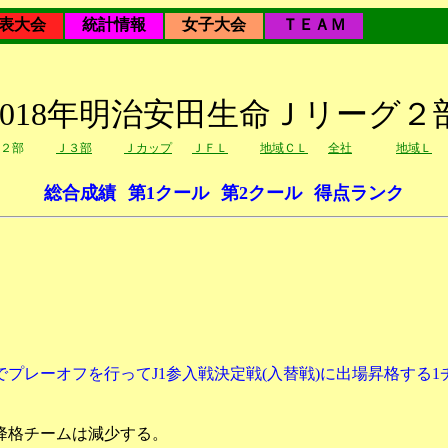
表大会
統計情報
女子大会
ＴＥＡＭ
2018年明治安田生命Ｊリーグ２
２部
Ｊ３部
Ｊカップ
ＪＦＬ
地域ＣＬ
全社
地域Ｌ
総合成績
第1クール
第2クール
得点ランク
ムでプレーオフを行ってJ1参入戦決定戦(入替戦)に出場昇格する
降格チームは減少する。