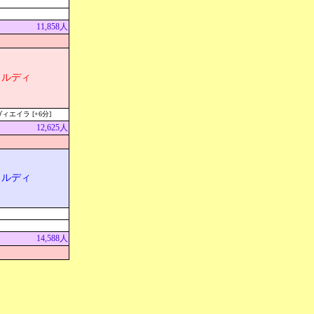
11,858人
ェルディ
エイラ [+6分]
12,625人
ェルディ
14,588人