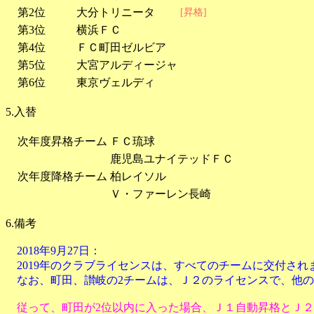
第2位
大分トリニータ
[昇格]
第3位
横浜ＦＣ
第4位
ＦＣ町田ゼルビア
第5位
大宮アルディージャ
第6位
東京ヴェルディ
5.入替
次年度昇格チーム
ＦＣ琉球
鹿児島ユナイテッドＦＣ
次年度降格チーム
柏レイソル
Ｖ・ファーレン長崎
6.備考
2018年9月27日：
2019年のクラブライセンスは、すべてのチームに交付され
なお、町田、讃岐の2チームは、Ｊ２のライセンスで、他の
従って、町田が2位以内に入った場合、Ｊ１自動昇格とＪ２