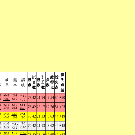
得
試
引
総
総
京
岐
熊
讃
勝
勝
負
失
合
分
得
失
都
阜
本
岐
点
数
数
点
数
数
点
点
差
0
●0-2
○3-1
△1-1
77
42
21
14
7
54
34
+20
0
○2-0
△0-0
○1-0
0
○2-1
○2-0
○2-1
76
42
23
7
12
76
51
+25
1
○2-0
○3-1
○5-0
0
○1-0
○4-2
○2-1
76
42
21
13
8
63
44
+19
1
○3-0
○5-3
○2-0
0
○1-0
○3-0
△2-2
76
42
21
13
8
62
44
+18
1
○1-0
△1-1
○3-2
0
●0-2
●1-2
△2-2