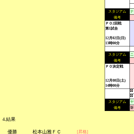
スタジアム
ナ
備考
ＰＯ2回戦
第1試合
12月02日(日)
13時00分
スタジアム
ニ
備考
ＰＯ決定戦
12月08日(土)
14時00分
スタジアム
ヤ
備考
磐
4.結果
優勝
松本山雅ＦＣ
[昇格]