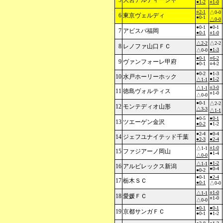
5
大宮アルディージャ
●1-2
○1-0
○2-1
△0-0
6
東京ヴェルディ
●0-1
△0-0
●0-1
●0-1
7
アビスパ福岡
●0-1
○1-0
△2-2
△2-2
8
レノファ山口ＦＣ
●1-3
△0-0
●0-1
○6-2
9
ヴァンフォーレ甲府
●0-1
○4-2
●0-2
●1-3
10
水戸ホーリーホック
●1-2
△1-1
○3-0
△1-1
11
徳島ヴォルティス
○1-0
△0-0
●0-1
△2-2
12
モンテディオ山形
△3-3
△1-1
●0-5
●0-1
13
ツエーゲン金沢
●0-2
●1-2
●2-4
●0-4
14
ジェフユナイテッド千葉
●2-3
●2-4
○1-0
△1-1
15
ファジアーノ岡山
●1-4
△0-0
●1-2
△1-1
16
アルビレックス新潟
●0-4
●0-2
●0-1
●2-4
17
栃木ＳＣ
●0-1
△0-0
○1-0
△1-1
18
愛媛ＦＣ
○1-0
△0-0
●0-1
●0-1
19
京都サンガＦＣ
●0-1
●1-2