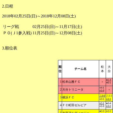
2.日程
2018年02月25日(日)～2018年12月08日(土)
リーグ戦
02月25日(日)～11月17日(土)
ＰＯ(Ｊ1参入戦)
11月25日(日)～12月08日(土)
3.順位表
順
松
大
チーム名
位
本
分
●1-4
1
松本山雅ＦＣ
×
●0-1
○4-1
2
大分トリニータ
×
○1-0
△0-0
△1-1
3
横浜ＦＣ
○3-1
○3-1
○2-1
●3-4
4
ＦＣ町田ゼルビア
○1-0
○3-2
●2-3
○2-1