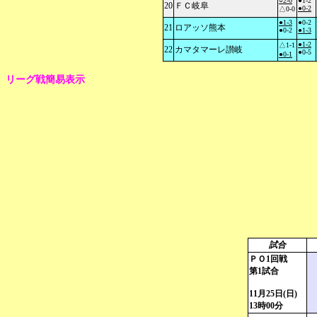
○2-0
●1-2
20
ＦＣ岐阜
●0-2
△0-0
●1-3
●0-2
21
ロアッソ熊本
●0-2
●1-3
●1-2
△1-1
22
カマタマーレ讃岐
●0-5
●0-1
リーグ戦簡易表示
試合
ＰＯ1回戦
第1試合
11月25日(日)
13時00分