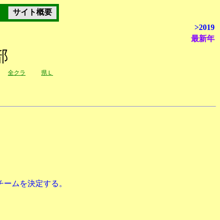
サイト概要
>2019
最新年
部
全クラ
県Ｌ
1チームを決定する。