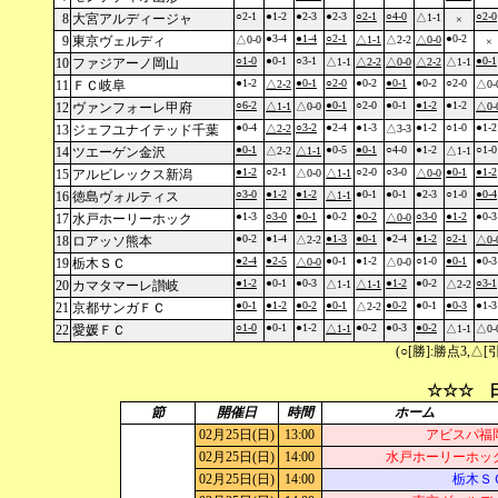
○2-1
●1-2
●2-3
●2-3
○2-1
○4-0
○2-0
8
大宮アルディージャ
△1-1
×
●3-4
●1-4
○2-1
●0-2
9
東京ヴェルディ
△0-0
△1-1
△2-2
△0-0
×
○1-0
●0-1
○3-1
●0-1
10
ファジアーノ岡山
△1-1
△2-2
△0-0
△2-2
△1-1
●1-2
●0-1
○2-0
●0-2
●0-1
●0-2
○2-0
11
ＦＣ岐阜
△2-2
△0-
○6-2
●0-1
○2-0
●0-1
●1-2
●1-2
12
ヴァンフォーレ甲府
△1-1
△0-0
△0-
●0-4
○3-2
●2-4
●1-3
●1-2
○1-0
●1-2
13
ジェフユナイテッド千葉
△2-2
△3-3
●0-1
●0-5
●0-1
○4-0
●1-2
○1-0
14
ツエーゲン金沢
△2-2
△1-1
△1-1
●1-2
○2-1
○2-0
○3-0
●0-1
●1-2
15
アルビレックス新潟
△0-0
△1-1
△0-0
○3-0
●1-2
●1-2
●0-1
●0-1
●2-3
○1-0
●0-4
16
徳島ヴォルティス
△1-1
●1-3
○3-0
●0-1
●0-2
●0-2
○3-0
●1-2
●0-3
17
水戸ホーリーホック
△0-0
●0-2
●1-4
●1-3
●0-1
●2-4
●1-2
○2-1
18
ロアッソ熊本
△2-2
△0-
●2-4
●2-5
●0-1
●1-2
○1-0
●0-1
●0-3
19
栃木ＳＣ
△0-0
△0-0
●1-2
●0-1
●0-3
●1-2
●0-2
○3-1
20
カマタマーレ讃岐
△1-1
△1-1
△2-2
●0-1
●1-2
●0-2
●0-1
●0-2
●0-1
●0-3
●1-3
21
京都サンガＦＣ
△2-2
○1-0
●0-1
●1-2
●0-2
●0-3
●0-2
22
愛媛ＦＣ
△1-1
△1-1
△0-
(○[勝]:勝点3,
☆☆☆ 日
節
開催日
時間
ホーム
02月25日(日)
13:00
アビスパ福
02月25日(日)
14:00
水戸ホーリーホッ
02月25日(日)
14:00
栃木Ｓ