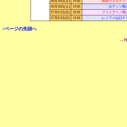
06月30日(土)
19:00
徳島ヴォルティ
06月30日(土)
19:00
ロアッソ熊
07月01日(日)
18:00
ファジアーノ岡
07月01日(日)
19:00
レノファ山口Ｆ
>ページの先頭へ
--