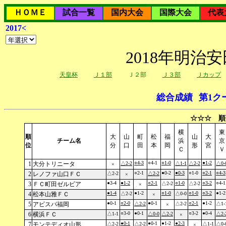
ＨＯＭＥ
試合一覧
国内大会
国際大会
代表
2017<
2018年明治
天皇杯
Ｊ１部
Ｊ２部
Ｊ３部
Ｊカップ
総合成績
第1ク
☆☆☆ 順
横
東
順
大
山
町
松
福
山
大
チーム名
浜
京
位
分
口
田
本
岡
形
宮
Ｃ
Ｖ
○4-3
○4-1
○1-0
●1-2
1
大分トリニータ
△2-2
△1-1
△2-2
△0-
×
○2-1
●0-2
●0-3
○1-0
○2-1
○4-3
2
レノファ山口ＦＣ
△2-2
△2-2
×
●3-4
●1-2
○2-1
○1-0
○3-2
○4-1
3
ＦＣ町田ゼルビア
△2-2
△2-2
×
●1-4
●1-2
○1-0
○1-0
○3-2
●1-2
4
松本山雅ＦＣ
△2-2
△0-0
×
●0-1
○2-0
●0-1
○2-1
●1-2
5
アビスパ福岡
△2-2
△2-2
△1-
×
○3-0
●0-1
○3-2
●0-4
6
横浜ＦＣ
△1-1
△0-0
△2-2
△2-
×
●0-1
●0-1
●1-2
●2-3
7
モンテディオ山形
△2-2
△2-2
△1-1
△0-
×