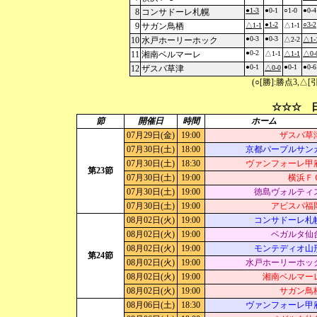
●1-3
●0-1
○1-0
●0-4
8
コンサドーレ札幌
●1-2
○3-2
9
サガン鳥栖
△1-1
△1-1
●0-3
●0-3
10
水戸ホーリーホック
△2-2
△1-
●0-2
11
湘南ベルマーレ
△1-1
△1-1
△0-
●0-1
●0-1
●0-6
12
ザスパ草津
△0-0
(○[勝]:勝点3,
☆☆☆ 日
節
開催日
時間
ホーム
07月29日(金)
19:00
ザスパ草
07月30日(土)
18:00
京都パープルサン
07月30日(土)
18:30
ヴァンフォーレ甲
第23節
07月30日(土)
19:00
横浜Ｆ
07月30日(土)
19:00
徳島ヴォルティ
07月30日(土)
19:00
アビスパ福
08月02日(火)
19:00
コンサドーレ札
08月02日(火)
19:00
ベガルタ仙
08月02日(火)
19:00
モンテディオ山
第24節
08月02日(火)
19:00
水戸ホーリーホッ
08月02日(火)
19:00
湘南ベルマー
08月02日(火)
19:00
サガン鳥
08月06日(土)
18:30
ヴァンフォーレ甲