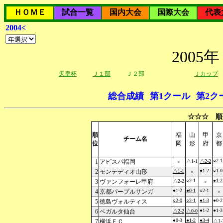
ＨＯＭＥ
試合一覧
国内大会
国際大会
代表
2004<
200
天皇杯
Ｊ１部
Ｊ２部
Ｊカップ
総合成績
第1クール
第2ク
☆☆☆ 順
順
福
山
甲
京
チーム名
位
岡
形
府
都
○2-1
1
アビスパ福岡
△1-1
△2-2
×
●1-2
○1-0
2
モンテディオ山形
△1-1
×
○2-1
●1-2
3
ヴァンフォーレ甲府
△2-2
×
●1-2
●0-1
○2-1
4
京都パープルサンガ
×
○2-0
○2-1
●1-3
●0-2
5
徳島ヴォルティス
●1-2
●1-3
6
ベガルタ仙台
△2-2
△0-0
●0-3
●1-2
●3-4
7
横浜ＦＣ
△1-