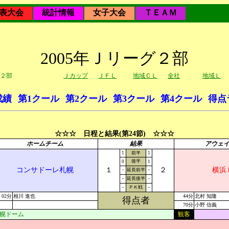
表大会
統計情報
女子大会
ＴＥＡＭ
2005年Ｊリーグ２部
２部
Ｊカップ
ＪＦＬ
地域ＣＬ
全社
地域Ｌ
成績
第1クール
第2クール
第3クール
第4クール
得点
☆☆☆ 日程と結果(第24節) ☆☆☆
ホームチーム
結果
アウェ
1
前半
1
後半
0
1
コンサドーレ札幌
１
２
横浜
－
延長前半
－
－
延長後半
－
－
ＰＫ戦
－
02分
相川 進也
44分
北村 知隆
得点者
70分
小野 信義
幌ドーム
観客