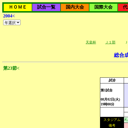
ＨＯＭＥ
試合一覧
国内大会
国際大会
代
2004<
天皇杯
Ｊ１部
Ｊ
総合
第23節<
試合
第1試合
08月02日(火)
19時00分
スタジアム
札
備考