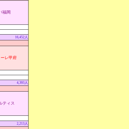
パ福岡
16,452人
ォーレ甲府
4,393人
ルティス
2,213人