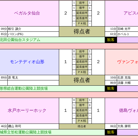
1
前半
1
後半
1
1
ベガルタ仙台
２
２
アビス
－
延長前半
－
－
延長後半
－
－
ＰＫ戦
－
09分
根引 謙介
15分
宮崎 光平
得点者
85分
バロン(PK)
61分
ホベルト
北田公園仙台スタジアム
観客
0
前半
1
後半
1
1
モンテディオ山形
１
２
ヴァンフ
－
延長前半
－
－
延長後半
－
－
ＰＫ戦
－
89分
原 竜太
10分
石原 克哉
得点者
86分
須藤 大輔
形県総合運動公園陸上競技場
観客
0
前半
1
後半
1
0
水戸ホーリーホック
１
１
徳島ヴォ
－
延長前半
－
－
延長後半
－
－
ＰＫ戦
－
46分
磯山 和司
06分
大島 康明
得点者
城県立笠松運動公園陸上競技場
観客