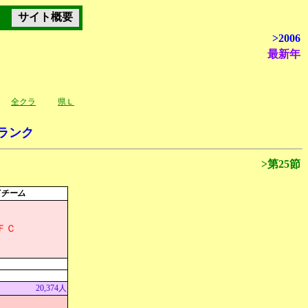
サイト概要
>2006
最新年
全クラ
県Ｌ
ランク
>第25節
イチーム
ＦＣ
20,374人