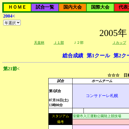
ＨＯＭＥ
試合一覧
国内大会
国際大会
代表
2004<
200
天皇杯
Ｊ１部
Ｊ２部
Ｊカップ
総合成績
第1クール
第2ク
第21節<
☆☆☆ 日程
試合
ホームチーム
第1試合
コンサドーレ札幌
07月16日(土)
13時00分
スタジアム
室蘭市入江運動公園陸上競技場
備考