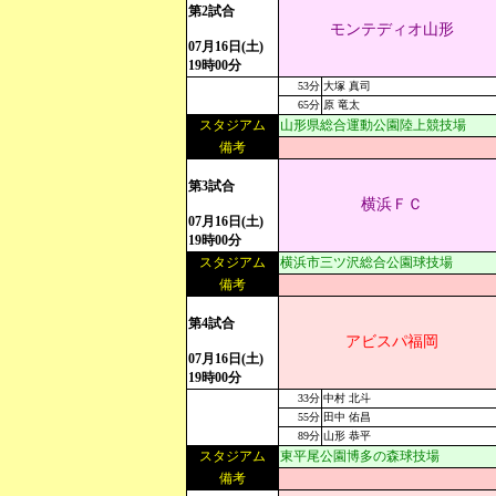
第2試合
モンテディオ山形
07月16日(土)
19時00分
53分
大塚 真司
65分
原 竜太
スタジアム
山形県総合運動公園陸上競技場
備考
第3試合
横浜ＦＣ
07月16日(土)
19時00分
スタジアム
横浜市三ツ沢総合公園球技場
備考
第4試合
アビスパ福岡
07月16日(土)
19時00分
33分
中村 北斗
55分
田中 佑昌
89分
山形 恭平
スタジアム
東平尾公園博多の森球技場
備考