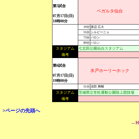
第5試合
ベガルタ仙台
07月17日(日)
18時00分
29分
渡辺 広大
55分
シルビーニョ
73分
バロン
89分
バロン
スタジアム
七北田公園仙台スタジアム
備考
第6試合
水戸ホーリーホック
07月17日(日)
19時00分
51分
須田 興輔
スタジアム
茨城県立笠松運動公園陸上競技場
備考
>ページの先頭へ
--