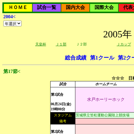
ＨＯＭＥ
試合一覧
国内大会
国際大会
代表
2004<
200
天皇杯
Ｊ１部
Ｊ２部
Ｊカップ
総合成績
第1クール
第2ク
第17節<
☆☆☆ 日程
試合
ホームチーム
第1試合
水戸ホーリーホック
06月24日(金)
19時00分
スタジアム
茨城県立笠松運動公園陸上競技場
備考
第2試合