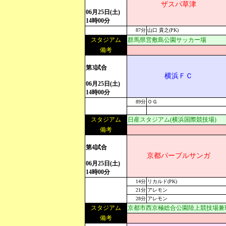
ザスパ草津
06月25日(土)
14時00分
87分
山口 貴之(PK)
スタジアム
群馬県営敷島公園サッカー場
備考
第3試合
横浜ＦＣ
06月25日(土)
14時00分
89分
ＯＧ
スタジアム
日産スタジアム(横浜国際競技場)
備考
第4試合
京都パープルサンガ
06月25日(土)
14時00分
14分
リカルド(PK)
21分
アレモン
28分
アレモン
スタジアム
京都市西京極総合公園陸上競技場兼
備考