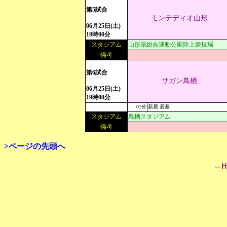
第5試合
モンテディオ山形
06月25日(土)
19時00分
スタジアム
山形県総合運動公園陸上競技場
備考
第6試合
サガン鳥栖
06月25日(土)
19時00分
01分
新居 辰基
スタジアム
鳥栖スタジアム
備考
>ページの先頭へ
--