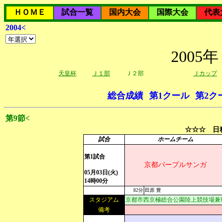
ＨＯＭＥ
試合一覧
国内大会
国際大会
代表
2004<
200
天皇杯
Ｊ１部
Ｊ２部
Ｊカップ
総合成績
第1クール
第2ク
第9節<
☆☆☆ 日程
試合
ホームチーム
第1試合
京都パープルサンガ
05月03日(火)
14時00分
82分
田原 豊
スタジアム
京都市西京極総合公園陸上競技場兼
備考