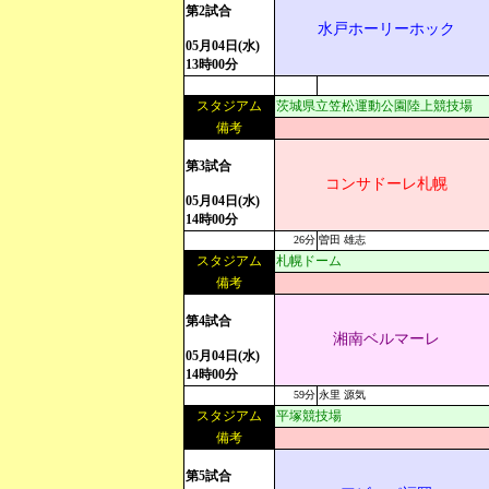
第2試合
水戸ホーリーホック
05月04日(水)
13時00分
スタジアム
茨城県立笠松運動公園陸上競技場
備考
第3試合
コンサドーレ札幌
05月04日(水)
14時00分
26分
曽田 雄志
スタジアム
札幌ドーム
備考
第4試合
湘南ベルマーレ
05月04日(水)
14時00分
59分
永里 源気
スタジアム
平塚競技場
備考
第5試合