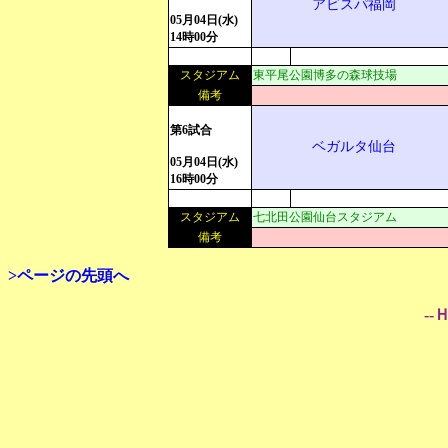
アビスパ福岡
05月04日(水)
14時00分
スタジアム
東平尾公園博多の森球技場
備考
第6試合
ベガルタ仙台
05月04日(水)
16時00分
スタジアム
七北田公園仙台スタジアム
備考
>ページの先頭へ
--