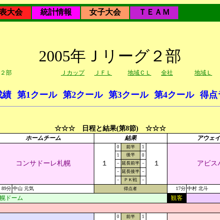
表大会
統計情報
女子大会
ＴＥＡＭ
2005年Ｊリーグ２部
２部
Ｊカップ
ＪＦＬ
地域ＣＬ
全社
地域Ｌ
成績
第1クール
第2クール
第3クール
第4クール
得点
☆☆☆ 日程と結果(第8節) ☆☆☆
ホームチーム
結果
アウェ
0
前半
1
後半
1
0
コンサドーレ札幌
１
１
アビス
－
延長前半
－
－
延長後半
－
－
ＰＫ戦
－
89分
中山 元気
17分
中村 北斗
得点者
幌ドーム
観客
0
前半
1