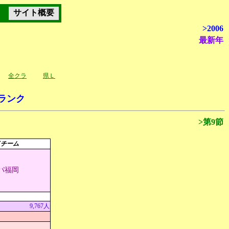
サイト概要
>2006
最新年
全クラ
県Ｌ
ランク
>第9節
イチーム
パ福岡
9,767人