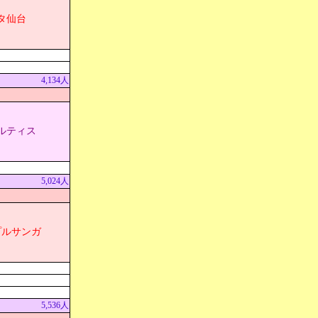
タ仙台
4,134人
ルティス
5,024人
プルサンガ
5,536人