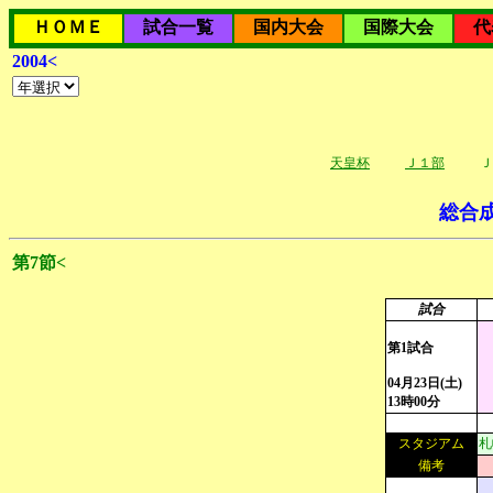
ＨＯＭＥ
試合一覧
国内大会
国際大会
代
2004<
天皇杯
Ｊ１部
Ｊ
総合
第7節<
試合
第1試合
04月23日(土)
13時00分
スタジアム
札
備考