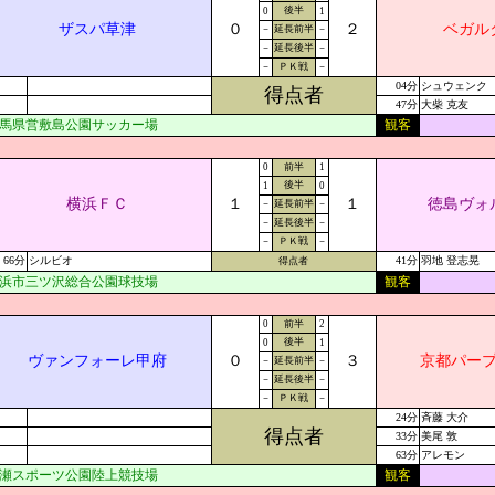
後半
0
1
ザスパ草津
０
２
ベガル
－
延長前半
－
－
延長後半
－
－
ＰＫ戦
－
04分
シュウェンク
得点者
47分
大柴 克友
馬県営敷島公園サッカー場
観客
0
前半
1
後半
1
0
横浜ＦＣ
１
１
徳島ヴォ
－
延長前半
－
－
延長後半
－
－
ＰＫ戦
－
66分
シルビオ
41分
羽地 登志晃
得点者
浜市三ツ沢総合公園球技場
観客
0
前半
2
後半
0
1
ヴァンフォーレ甲府
０
３
京都パー
－
延長前半
－
－
延長後半
－
－
ＰＫ戦
－
24分
斉藤 大介
得点者
33分
美尾 敦
63分
アレモン
瀬スポーツ公園陸上競技場
観客