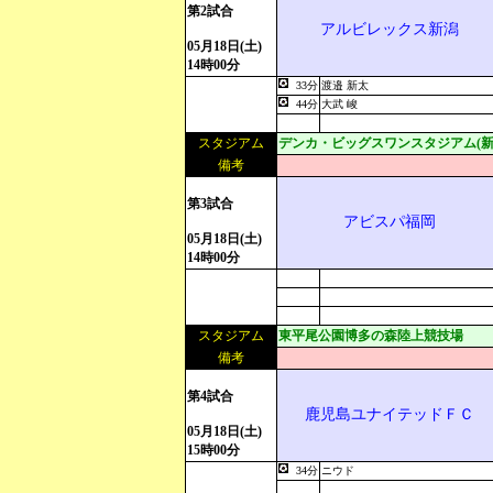
第2試合
アルビレックス新潟
05月18日(土)
14時00分
33分
渡邉 新太
44分
大武 峻
スタジアム
デンカ・ビッグスワンスタジアム(新
備考
第3試合
アビスパ福岡
05月18日(土)
14時00分
スタジアム
東平尾公園博多の森陸上競技場
備考
第4試合
鹿児島ユナイテッドＦＣ
05月18日(土)
15時00分
34分
ニウド