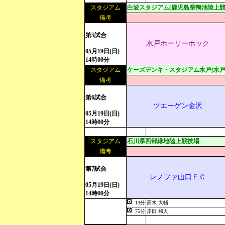
スタジアム
白波スタジアム(鹿児島県鴨池陸上競
備考
第5試合
水戸ホーリーホック
05月19日(日)
14時00分
スタジアム
ケーズデンキ・スタジアム水戸(水戸
備考
第6試合
ツエーゲン金沢
05月19日(日)
14時00分
スタジアム
石川県西部緑地陸上競技場
備考
第7試合
レノファ山口ＦＣ
05月19日(日)
14時00分
13分
高木 大輔
75分
岸田 和人