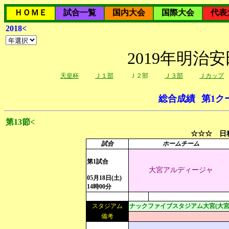
ＨＯＭＥ
試合一覧
国内大会
国際大会
代表
2018<
2019年明治
天皇杯
Ｊ１部
Ｊ２部
Ｊ３部
Ｊカップ
総合成績
第1ク
第13節<
☆☆☆ 日程
試合
ホームチーム
第1試合
大宮アルディージャ
05月18日(土)
14時00分
スタジアム
ナックファイブスタジアム大宮(大宮
備考