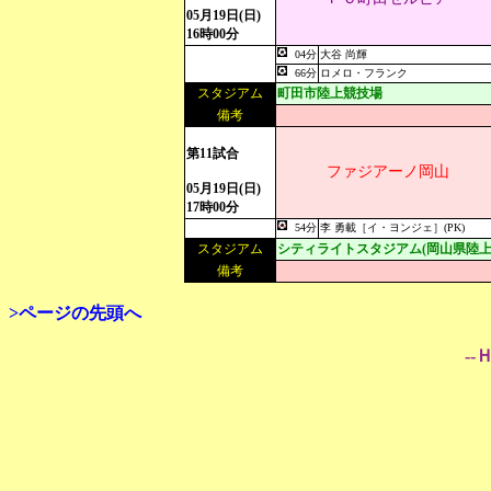
05月19日(日)
16時00分
04分
大谷 尚輝
66分
ロメロ・フランク
スタジアム
町田市陸上競技場
備考
第11試合
ファジアーノ岡山
05月19日(日)
17時00分
54分
李 勇載［イ・ヨンジェ］(PK)
スタジアム
シティライトスタジアム(岡山県陸上
備考
>ページの先頭へ
--