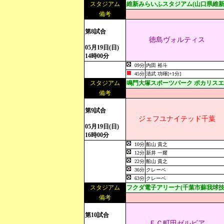
スタジアム
維新みらいふスタジアム(山口県維新
備考
第8試合
徳島ヴォルティス
05月19日(日)
14時00分
09分
内田 裕斗
45分
清武 功暉[+1分]
スタジアム
鳴門大塚スポーツパーク ポカリス
備考
第9試合
ジェフユナイテッド千葉
05月19日(日)
16時00分
10分
船山 貴之
12分
新井 一耀
22分
船山 貴之
36分
クレーベ
63分
クレーベ
スタジアム
フクダ電子アリーナ(千葉市蘇我球技
備考
第10試合
ＦＣ町田ゼルビア