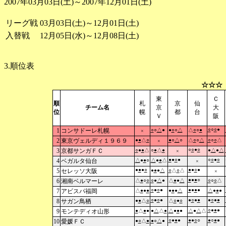
2007年03月03日(土)～2007年12月01日(土)
リーグ戦
03月03日(土)～12月01日(土)
入替戦
12月05日(水)～12月08日(土)
3.順位表
☆☆☆
東
Ｃ
順
札
京
仙
チーム名
京
大
位
幌
都
台
Ｖ
阪
○
○
○
●
1
コンサドーレ札幌
○
○
△
●
●
○
○
△
△
○
○
●
×
2
東京ヴェルディ１９６９
●
●
△
○
●
○
△
○
△
○
○
△
○
○
○
△
×
○
○
●
○
3
京都サンガＦＣ
○
●
●
△
○
●
△
●
●
△
●
△
×
●
●
○
●
○
○
●
○
4
ベガルタ仙台
△
●
●
○
△
●
●
△
×
●
●
●
○
●
●
○
●
5
セレッソ大阪
●
●
●
△
○
△
○
△
×
●
●
●
○
6
湘南ベルマーレ
△
●
○
○
○
●
△
●
△
●
●
△
○
○
○
△
○
●
○
●
●
●
●
●
7
アビスパ福岡
△
●
●
●
●
●
●
△
△
●
●
●
○
●
○
●
●
○
●
●
●
○
●
●
8
サガン鳥栖
●
●
△
○
△
○
●
○
○
●
●
●
9
モンテディオ山形
●
△
●
●
●
△
△
●
△
●
●
●
△
●
△
△
○
●
●
●
●
●
○
○
●
○
●
●
10
愛媛ＦＣ
●
○
△
●
●
○
△
●