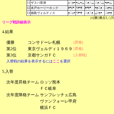
11
ザスパ草津
○
△
●
●
●
△
●
△
△
●
△
△
△
●
△
△
●
●
●
△
●
●
○
●
○
●
●
●
●
●
●
●
12
水戸ホーリーホック
●
●
△
●
△
●
●
○
○
●
●
●
13
徳島ヴォルティス
●
△
○
●
△
●
△
●
△
○
●
●
△
●
●
●
(○[勝]:勝点3,
リーグ戦詳細表示
4.結果
優勝
コンサドーレ札幌
[昇格]
第2位
東京ヴェルディ１９６９
[昇格]
第3位
京都サンガＦＣ
[入替戦]
入替戦の結果を表示するには
ここ
を選択
5.入替
次年度昇格チーム
ロッソ熊本
ＦＣ岐阜
次年度降格チーム
サンフレッチェ広島
ヴァンフォーレ甲府
横浜ＦＣ