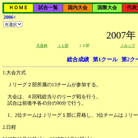
ＨＯＭＥ
試合一覧
国内大会
国際大会
代表
2006<
200
天皇杯
Ｊ１部
Ｊ２部
Ｊカップ
総合成績
第1クール
第2ク
1.大会方式
Ｊリーグ２部所属の13チームが参加する。
大会は、４回戦総当りのリーグ戦を行う。
試合は前後半各45分の90分で行う。
1、2位チームはＪリーグ１部に昇格し、3位チームはＪリー
2.日程