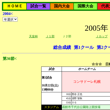
ＨＯＭＥ
試合一覧
国内大会
国際大会
代表
2004<
200
天皇杯
Ｊ１部
Ｊ２部
Ｊカップ
総合成績
第1クール
第2ク
第36節<
☆☆☆ 日程
試合
ホームチーム
第1試合
コンサドーレ札幌
10月22日(土)
13時00分
18分
西谷 正也
45分
清野 智秋
53分
ＯＧ
スタジアム
函館市千代台公園陸上競技場