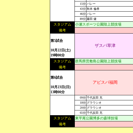
15分
バレー
43分
秋本 倫孝
46分
バレー
89分
藤田 健
スタジアム
小瀬スポーツ公園陸上競技場
備考
第5試合
ザスパ草津
10月22日(土)
19時00分
スタジアム
群馬県営敷島公園陸上競技場
備考
第6試合
アビスパ福岡
10月23日(日)
13時00分
09分
千代反田 充
18分
グラウシオ
20分
グラウシオ
65分
千代反田 充
スタジアム
東平尾公園博多の森球技場
備考