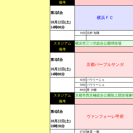
備考
第2試合
横浜ＦＣ
10月22日(土)
14時00分
10分
北村 知隆
スタジアム
横浜市三ツ沢総合公園球技場
備考
第3試合
京都パープルサンガ
10月22日(土)
14時00分
42分
パウリーニョ
59分
パウリーニョ
89分
星 大輔
スタジアム
京都市西京極総合公園陸上競技場兼
備考
第4試合
ヴァンフォーレ甲府
10月22日(土)
18時30分
07分
倉貫 一毅