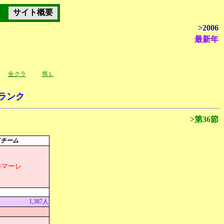
サイト概要
>2006
最新年
全クラ
県Ｌ
ランク
>第36節
イチーム
ルマーレ
1,387人