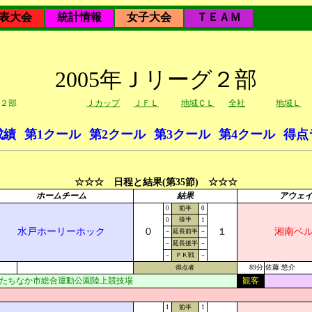
表大会
統計情報
女子大会
ＴＥＡＭ
2005年Ｊリーグ２部
２部
Ｊカップ
ＪＦＬ
地域ＣＬ
全社
地域Ｌ
成績
第1クール
第2クール
第3クール
第4クール
得点
☆☆☆ 日程と結果(第35節) ☆☆☆
ホームチーム
結果
アウェ
0
前半
0
後半
0
1
水戸ホーリーホック
０
１
湘南ベ
－
延長前半
－
－
延長後半
－
－
ＰＫ戦
－
89分
佐藤 悠介
得点者
たちなか市総合運動公園陸上競技場
観客
1
前半
1