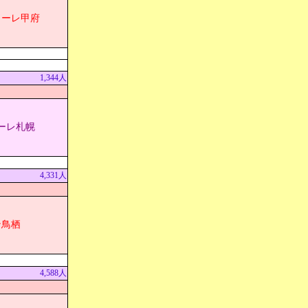
ォーレ甲府
1,344人
ーレ札幌
4,331人
ン鳥栖
4,588人