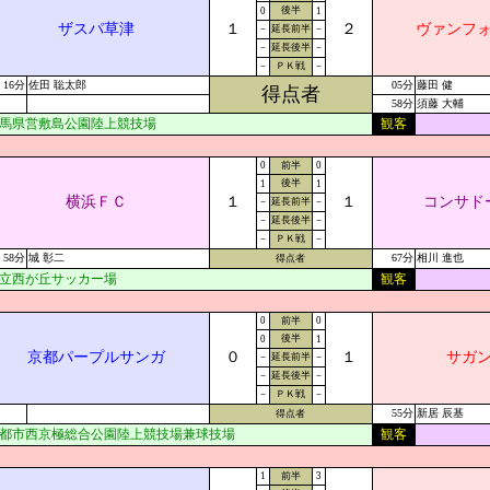
後半
0
1
ザスパ草津
１
２
ヴァンフ
－
延長前半
－
－
延長後半
－
－
ＰＫ戦
－
16分
佐田 聡太郎
05分
藤田 健
得点者
58分
須藤 大輔
馬県営敷島公園陸上競技場
観客
0
前半
0
後半
1
1
横浜ＦＣ
１
１
コンサド
－
延長前半
－
－
延長後半
－
－
ＰＫ戦
－
58分
城 彰二
67分
相川 進也
得点者
立西が丘サッカー場
観客
0
前半
0
後半
0
1
京都パープルサンガ
０
１
サガ
－
延長前半
－
－
延長後半
－
－
ＰＫ戦
－
55分
新居 辰基
得点者
都市西京極総合公園陸上競技場兼球技場
観客
1
前半
3