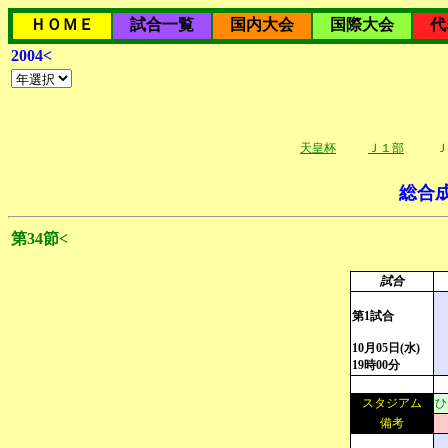
ＨＯＭＥ
試合一覧
国内大会
国際大会
代
2004<
天皇杯
Ｊ１部
Ｊ
総合
第34節<
試合
第1試合
10月05日(水)
19時00分
スタジアム
ひ
備考