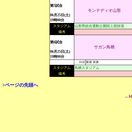
第5試合
モンテディオ山形
06月25日(土)
19時00分
スタジアム
山形県総合運動公園陸上競技場
備考
第6試合
サガン鳥栖
06月25日(土)
19時00分
01分
新居 辰基
スタジアム
鳥栖スタジアム
備考
>ページの先頭へ
--