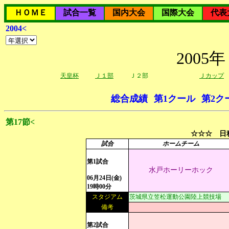
ＨＯＭＥ
試合一覧
国内大会
国際大会
代表
2004<
200
天皇杯
Ｊ１部
Ｊ２部
Ｊカップ
総合成績
第1クール
第2ク
第17節<
☆☆☆ 日程
試合
ホームチーム
第1試合
水戸ホーリーホック
06月24日(金)
19時00分
スタジアム
茨城県立笠松運動公園陸上競技場
備考
第2試合