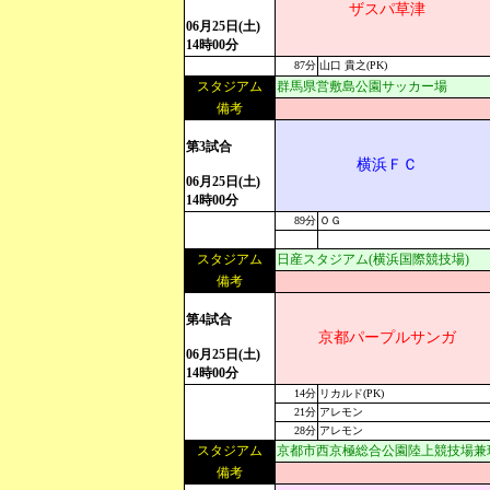
ザスパ草津
06月25日(土)
14時00分
87分
山口 貴之(PK)
スタジアム
群馬県営敷島公園サッカー場
備考
第3試合
横浜ＦＣ
06月25日(土)
14時00分
89分
ＯＧ
スタジアム
日産スタジアム(横浜国際競技場)
備考
第4試合
京都パープルサンガ
06月25日(土)
14時00分
14分
リカルド(PK)
21分
アレモン
28分
アレモン
スタジアム
京都市西京極総合公園陸上競技場兼
備考