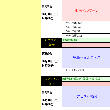
第2試合
湘南ベルマーレ
06月18日(土)
14時00分
17分
柿本 倫明
36分
柿本 倫明
56分
加藤 望
86分
佐藤 悠介
スタジアム
平塚競技場
備考
第3試合
徳島ヴォルティス
06月18日(土)
14時00分
04分
羽地 登志晃
スタジアム
鳴門総合運動公園陸上競技場
備考
第4試合
アビスパ福岡
06月18日(土)
14時00分