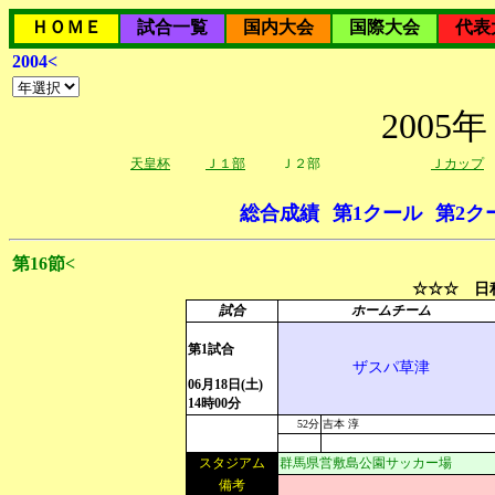
ＨＯＭＥ
試合一覧
国内大会
国際大会
代表
2004<
200
天皇杯
Ｊ１部
Ｊ２部
Ｊカップ
総合成績
第1クール
第2ク
第16節<
☆☆☆ 日程
試合
ホームチーム
第1試合
ザスパ草津
06月18日(土)
14時00分
52分
吉本 淳
スタジアム
群馬県営敷島公園サッカー場
備考