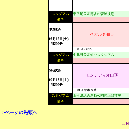
スタジアム
東平尾公園博多の森球技場
備考
第5試合
ベガルタ仙台
06月18日(土)
19時00分
86分
バロン
スタジアム
七北田公園仙台スタジアム
備考
第6試合
モンテディオ山形
06月18日(土)
19時00分
31分
根本 亮助
スタジアム
山形県総合運動公園陸上競技場
備考
>ページの先頭へ
--