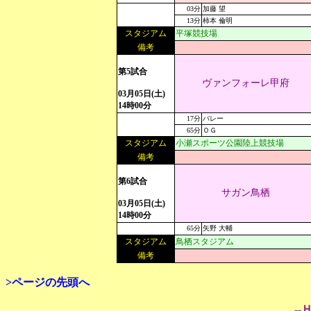
03分
加藤 望
13分
柿本 倫明
スタジアム
平塚競技場
備考
第5試合
ヴァンフォーレ甲府
03月05日(土)
14時00分
17分
バレー
65分
ＯＧ
スタジアム
小瀬スポーツ公園陸上競技場
備考
第6試合
サガン鳥栖
03月05日(土)
14時00分
65分
矢野 大輔
スタジアム
鳥栖スタジアム
備考
>ページの先頭へ
--