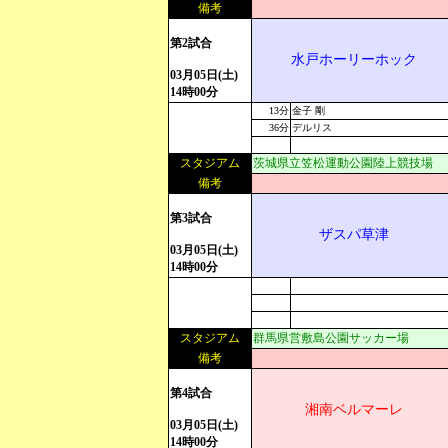
備考
第2試合
水戸ホーリーホック
03月05日(土)
14時00分
13分
金子 剛
36分
デルリス
スタジアム
茨城県立笠松運動公園陸上競技場
備考
第3試合
ザスパ草津
03月05日(土)
14時00分
スタジアム
群馬県営敷島公園サッカー場
備考
第4試合
湘南ベルマーレ
03月05日(土)
14時00分