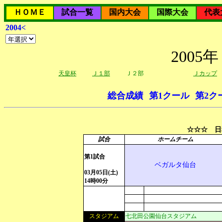
ＨＯＭＥ
試合一覧
国内大会
国際大会
代表
2004<
200
天皇杯
Ｊ１部
Ｊ２部
Ｊカップ
総合成績
第1クール
第2ク
☆☆☆ 日
試合
ホームチーム
第1試合
ベガルタ仙台
03月05日(土)
14時00分
スタジアム
七北田公園仙台スタジアム