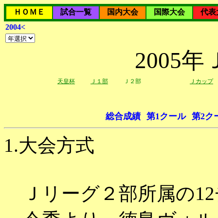
ＨＯＭＥ
試合一覧
国内大会
国際大会
代表
2004<
2005
天皇杯
Ｊ１部
Ｊ２部
Ｊカップ
総合成績
第1クール
第2ク
1.大会方式
Ｊリーグ２部所属の12