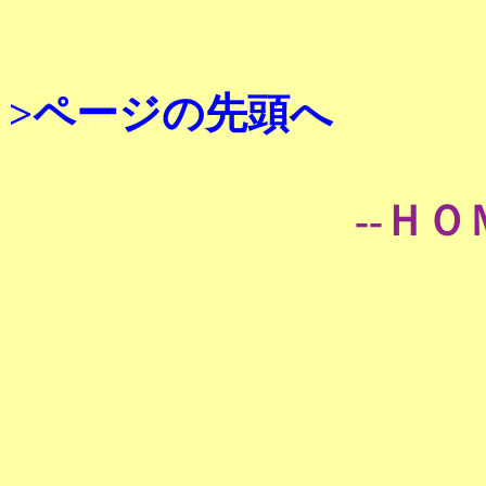
>ページの先頭へ
--ＨＯ