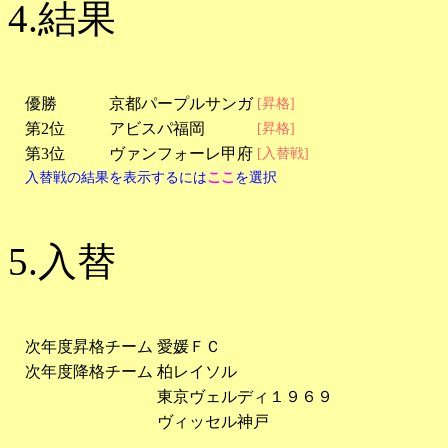
4.結果
優勝
京都パープルサンガ
[昇格]
第2位
アビスパ福岡
[昇格]
第3位
ヴァンフォーレ甲府
[入替戦]
入替戦の結果を表示するには
ここ
を選択
5.入替
次年度昇格チーム
愛媛ＦＣ
次年度降格チーム
柏レイソル
東京ヴェルディ１９６９
ヴィッセル神戸