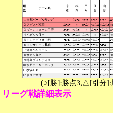
順
京
福
甲
仙
山
チーム名
位
都
岡
府
台
形
○
○
○
●
○
●
○
○
○
○
●
○
1
京都パープルサンガ
△
○
●
○
△
×
2
アビスパ福岡
△
●
○
●
●
●
△
○
○
○
△
△
△
△
△
●
△
×
●
●
●
○
3
ヴァンフォーレ甲府
○
○
△
●
△
●
○
●
●
△
○
△
△
×
●
○
●
●
4
ベガルタ仙台
●
●
△
△
△
○
●
○
●
△
△
○
○
○
×
●
●
○
●
○
○
5
モンテディオ山形
△
△
△
○
○
△
●
△
○
△
△
●
×
●
●
●
○
6
コンサドーレ札幌
△
●
●
△
△
○
●
●
△
○
○
●
●
●
○
△
7
湘南ベルマーレ
●
●
△
●
△
●
●
●
○
△
△
●
●
○
●
△
△
○
△
○
△
●
○
○
○
○
○
●
○
●
○
●
●
○
●
8
サガン鳥栖
△
●
△
●
●
△
△
●
●
●
●
●
9
徳島ヴォルティス
△
●
○
△
△
●
●
●
○
△
△
●
△
△
○
○
△
○
●
●
●
10
水戸ホーリーホック
●
△
△
●
●
△
●
●
●
○
△
○
△
●
●
●
○
●
11
横浜ＦＣ
●
●
△
●
●
△
●
○
●
○
●
△
○
●
△
●
△
△
●
△
●
●
●
●
●
●
●
●
●
●
●
●
●
●
●
●
●
●
●
●
12
ザスパ草津
●
△
△
●
(○[勝]:勝点3,△[引
リーグ戦詳細表示