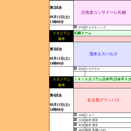
第2試合
北海道コンサドーレ札幌
08月11日(土)
13時00分
07分
チャナティップ
スタジアム
札幌ドーム
備考
第3試合
清水エスパルス
08月11日(土)
18時00分
05分
ドウグラス
スタジアム
ＩＡＩスタジアム日本平(日本平スタ
備考
第4試合
名古屋グランパス
08月11日(土)
18時00分
34分
ジョー
51分
金井 貢史
81分
金井 貢史
90分
前田 直輝[+2分]