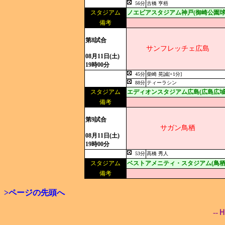
56分
古橋 亨梧
スタジアム
ノエビアスタジアム神戸(御崎公園球
備考
第8試合
サンフレッチェ広島
08月11日(土)
19時00分
45分
柴崎 晃誠[+1分]
88分
ティーラシン
スタジアム
エディオンスタジアム広島(広島広域
備考
第9試合
サガン鳥栖
08月11日(土)
19時00分
53分
高橋 秀人
スタジアム
ベストアメニティ・スタジアム(鳥栖
備考
>ページの先頭へ
--