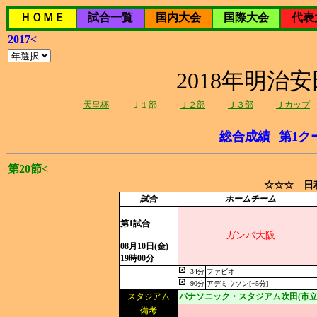
ＨＯＭＥ
試合一覧
国内大会
国際大会
代表
2017<
2018年明治
天皇杯
Ｊ１部
Ｊ２部
Ｊ３部
Ｊカップ
総合成績
第1ク
第20節<
☆☆☆ 日程
試合
ホームチーム
第1試合
ガンバ大阪
08月10日(金)
19時00分
34分
ファビオ
90分
アデミウソン[+5分]
スタジアム
パナソニック・スタジアム吹田(市立
備考