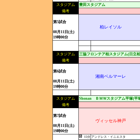
スタジアム
豊田スタジアム
備考
第5試合
柏レイソル
08月11日(土)
19時00分
スタジアム
三協フロンテア柏スタジアム(日立柏
備考
第6試合
湘南ベルマーレ
08月11日(土)
19時00分
スタジアム
Shonan ＢＭＷスタジアム平塚(平
備考
第7試合
ヴィッセル神戸
08月11日(土)
19時00分
15分
アンドレス・イニエスタ