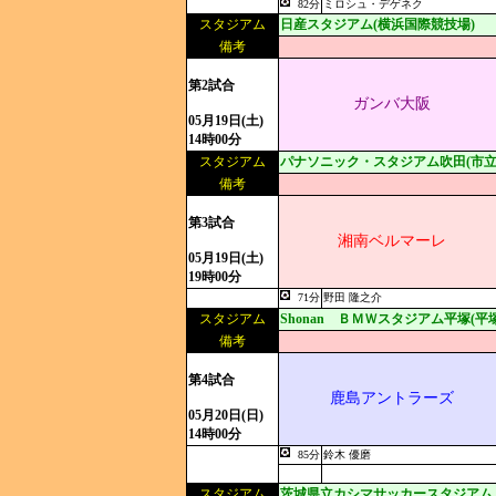
82分
ミロシュ・デゲネク
スタジアム
日産スタジアム(横浜国際競技場)
備考
第2試合
ガンバ大阪
05月19日(土)
14時00分
スタジアム
パナソニック・スタジアム吹田(市立
備考
第3試合
湘南ベルマーレ
05月19日(土)
19時00分
71分
野田 隆之介
スタジアム
Shonan ＢＭＷスタジアム平塚(平
備考
第4試合
鹿島アントラーズ
05月20日(日)
14時00分
85分
鈴木 優磨
スタジアム
茨城県立カシマサッカースタジアム