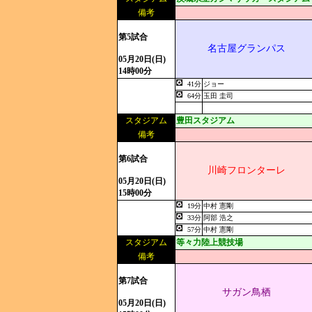
備考
第5試合
名古屋グランパス
05月20日(日)
14時00分
41分
ジョー
64分
玉田 圭司
スタジアム
豊田スタジアム
備考
第6試合
川崎フロンターレ
05月20日(日)
15時00分
19分
中村 憲剛
33分
阿部 浩之
57分
中村 憲剛
スタジアム
等々力陸上競技場
備考
第7試合
サガン鳥栖
05月20日(日)