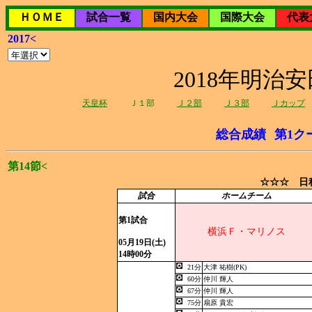
ＨＯＭＥ
試合一覧
国内大会
国際大会
代表
2017<
2018年明治
天皇杯
Ｊ１部
Ｊ２部
Ｊ３部
Ｊカップ
総合成績
第1ク
第14節<
☆☆☆ 日程
試合
ホームチーム
第1試合
横浜Ｆ・マリノス
05月19日(土)
14時00分
21分
大津 祐樹(PK)
60分
仲川 輝人
67分
仲川 輝人
75分
扇原 貴宏