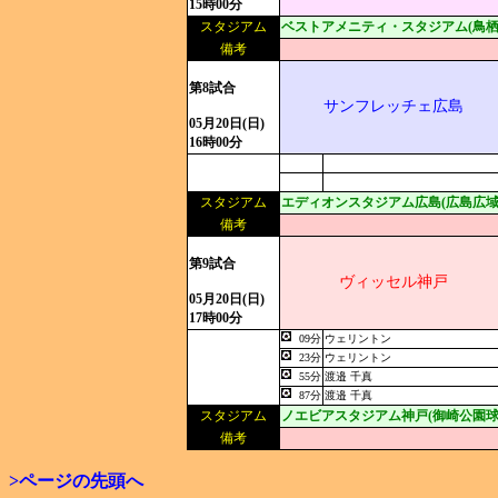
15時00分
スタジアム
ベストアメニティ・スタジアム(鳥栖
備考
第8試合
サンフレッチェ広島
05月20日(日)
16時00分
スタジアム
エディオンスタジアム広島(広島広域
備考
第9試合
ヴィッセル神戸
05月20日(日)
17時00分
09分
ウェリントン
23分
ウェリントン
55分
渡邉 千真
87分
渡邉 千真
スタジアム
ノエビアスタジアム神戸(御崎公園球
備考
>ページの先頭へ