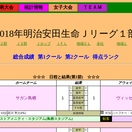
表大会
統計情報
女子大会
ＴＥＡＭ
2018年明治安田生命Ｊリーグ１
２部
Ｊ３部
Ｊカップ
ＪＦＬ
地域ＣＬ
全社
地域Ｌ
総合成績
第1クール
第2クール
得点ランク
☆☆☆ 日程と結果(第1節) ☆☆☆
ホームチーム
結果
アウェ
1
前半
0
後半
0
1
サガン鳥栖
１
１
ヴィッ
－
延長前半
－
－
延長後半
－
－
ＰＫ戦
－
03分
田川 亨介(PK)
87分
ハーフナー・
経過情報
ストアメニティ・スタジアム(鳥栖スタジアム)
観客
0
前半
0