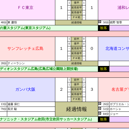
後半
1
1
ＦＣ東京
１
１
浦和
－
延長前半
－
－
延長後半
－
－
ＰＫ戦
－
48分
東 慶悟
50分
槙野 智章
経過情報
の素スタジアム(東京スタジアム)
観客
1
前半
0
後半
0
0
サンフレッチェ広島
１
０
北海道コン
－
延長前半
－
－
延長後半
－
－
ＰＫ戦
－
28分
ティーラシン
経過情報
ディオンスタジアム広島(広島広域公園陸上競技場)
観客
1
前半
1
後半
1
2
ガンバ大阪
２
３
名古屋グ
－
延長前半
－
－
延長後半
－
－
ＰＫ戦
－
13分
遠藤 保仁
26分
ガブリエル・
経過情報
79分
長沢 駿
51分
ホーシャ
84分
ジョー
ナソニック・スタジアム吹田(市立吹田サッカースタジアム)
観客