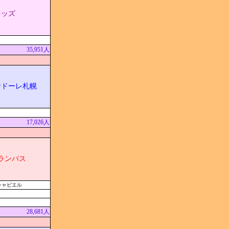
レッズ
35,951人
サドーレ札幌
17,026人
ランパス
シャビエル
28,681人