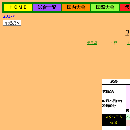
ＨＯＭＥ
試合一覧
国内大会
国際大会
代
2017<
天皇杯
Ｊ１部
Ｊ
試合
第1試合
02月23日(金)
20時00分
スタジアム
ベ
備考