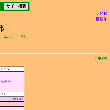
サイト概要
>2019
最新年
部
全クラ
県Ｌ
>第2節
イチーム
セル神戸
マイク
19,633人