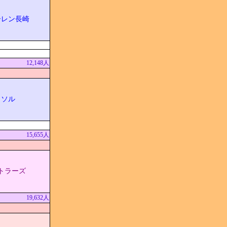
ーレン長崎
12,148人
イソル
15,655人
トラーズ
19,632人