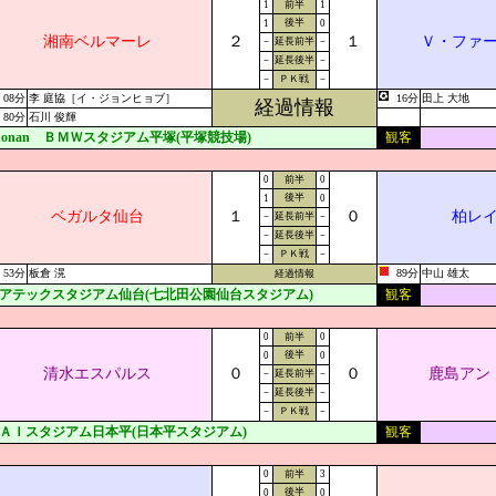
1
前半
1
後半
1
0
湘南ベルマーレ
２
１
Ｖ・ファ
－
延長前半
－
－
延長後半
－
－
ＰＫ戦
－
08分
李 庭協［イ・ジョンヒョブ］
16分
田上 大地
経過情報
80分
石川 俊輝
honan ＢＭＷスタジアム平塚(平塚競技場)
観客
0
前半
0
後半
1
0
ベガルタ仙台
１
０
柏レ
－
延長前半
－
－
延長後半
－
－
ＰＫ戦
－
53分
板倉 滉
89分
中山 雄太
経過情報
アテックスタジアム仙台(七北田公園仙台スタジアム)
観客
0
前半
0
後半
0
0
清水エスパルス
０
０
鹿島アン
－
延長前半
－
－
延長後半
－
－
ＰＫ戦
－
ＡＩスタジアム日本平(日本平スタジアム)
観客
0
前半
3
後半
0
0