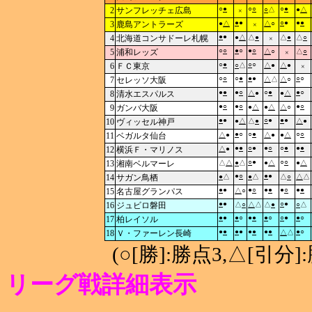
○
●
○
○
○
●
2
サンフレッチェ広島
○
△
●
△
×
●
●
○
●
●
●
3
鹿島アントラーズ
●
△
△
○
×
●
●
4
北海道コンサドーレ札幌
●
△
△
●
△
●
△
○
×
○
○
●
○
●
○
5
浦和レッズ
△
○
△
○
×
○
●
○
○
6
ＦＣ東京
○
△
△
●
△
●
×
○
○
○
●
●
●
○
○
7
セレッソ大阪
△
△
△
○
●
●
●
○
○
●
●
○
8
清水エスパルス
△
●
●
△
●
○
●
○
●
○
9
ガンバ大阪
●
△
●
△
△
○
●
●
○
●
●
●
10
ヴィッセル神戸
●
△
△
●
△
●
●
○
○
●
○
○
11
ベガルタ仙台
△
●
△
●
●
△
●
●
○
●
●
○
○
●
●
●
12
横浜Ｆ・マリノス
△
●
○
●
○
○
13
湘南ベルマーレ
△
△
●
△
●
△
●
△
●
○
●
●
14
サガン鳥栖
●
△
●
△
△
○
△
△
●
●
●
○
●
●
●
○
●
●
15
名古屋グランパス
△
○
●
●
○
●
16
ジュビロ磐田
△
○
△
△
△
●
○
△
●
●
●
○
●
●
●
○
○
●
●
○
17
柏レイソル
●
●
●
●
●
●
●
●
●
○
18
Ｖ・ファーレン長崎
△
△
(○[勝]:勝点3,△[引
リーグ戦詳細表示