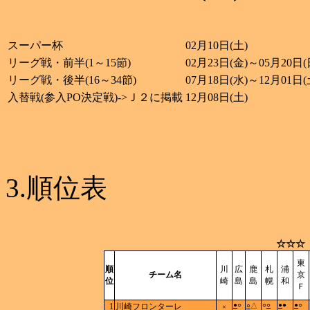
スーパー杯
02月10日(土)
リーグ戦・前半(1～15節)
02月23日(金)～05月20日(
リーグ戦・後半(16～34節)
07月18日(水)～12月01日(
入替戦(参入PO決定戦)->Ｊ２に掲載
12月08日(土)
3.順位表
☆☆☆
東
順
川
広
鹿
札
浦
チーム名
京
位
崎
島
島
幌
和
Ｆ
●
○
○
○
●
●
●
○
1
川崎フロンターレ
○
△
×