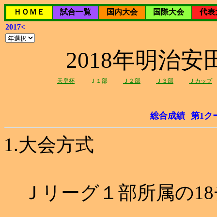
ＨＯＭＥ
試合一覧
国内大会
国際大会
代表
2017<
2018年明治
天皇杯
Ｊ１部
Ｊ２部
Ｊ３部
Ｊカップ
総合成績
第1ク
1.大会方式
Ｊリーグ１部所属の18