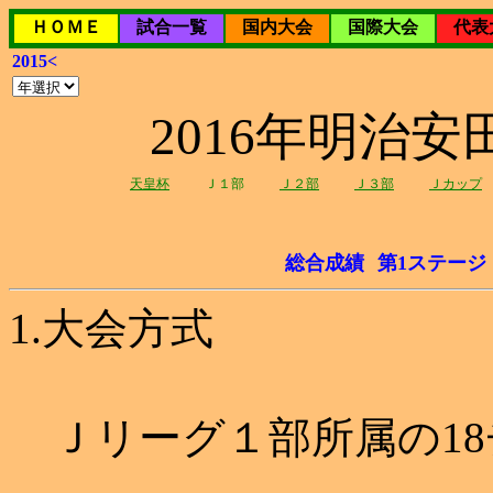
ＨＯＭＥ
試合一覧
国内大会
国際大会
代表
2015<
2016年明治
天皇杯
Ｊ１部
Ｊ２部
Ｊ３部
Ｊカップ
総合成績
第1ステージ
1.大会方式
Ｊリーグ１部所属の18