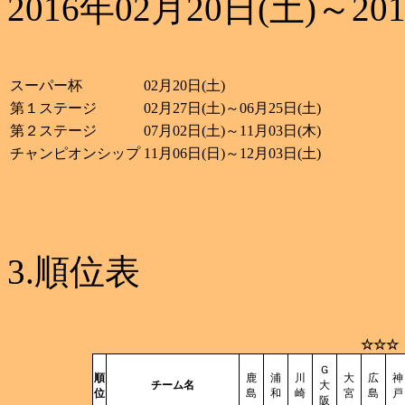
2016年02月20日(土)～20
スーパー杯
02月20日(土)
第１ステージ
02月27日(土)～06月25日(土)
第２ステージ
07月02日(土)～11月03日(木)
チャンピオンシップ
11月06日(日)～12月03日(土)
3.順位表
☆☆☆
Ｇ
順
鹿
浦
川
大
広
神
チーム名
大
位
島
和
崎
宮
島
戸
阪