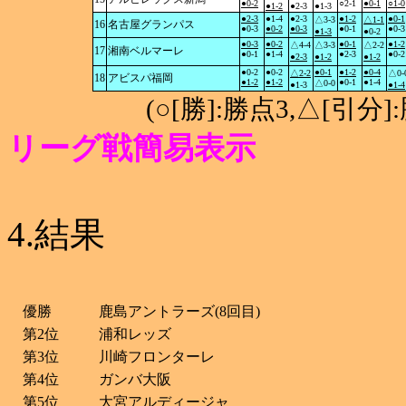
●0-2
○2-1
●0-1
○1-0
●1-2
●2-3
●1-3
●2-3
●1-4
●2-3
●1-2
●0-1
△3-3
△1-1
16
名古屋グランパス
●0-3
●0-2
●0-3
●0-1
●0-3
●1-3
●0-2
●0-3
●0-2
●0-1
●1-2
△4-4
△3-3
△2-2
17
湘南ベルマーレ
●0-1
●1-4
●2-3
●0-2
●2-3
●1-2
●1-2
●0-2
●0-2
●0-1
●1-2
●0-4
△2-2
△0-
18
アビスパ福岡
●1-2
●1-2
●0-1
●1-4
△0-0
●1-3
●1-4
(○[勝]:勝点3,△[引
リーグ戦簡易表示
4.結果
優勝
鹿島アントラーズ(8回目)
第2位
浦和レッズ
第3位
川崎フロンターレ
第4位
ガンバ大阪
第5位
大宮アルディージャ