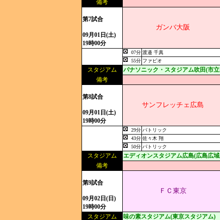
備考
第7試合
ガンバ大阪
09月01日(土)
19時00分
07分
渡邉 千真
55分
ファビオ
スタジアム
パナソニック・スタジアム吹田(市立
備考
第8試合
サンフレッチェ広島
09月01日(土)
19時00分
29分
パトリック
43分
佐々木 翔
50分
パトリック
スタジアム
エディオンスタジアム広島(広島広域
備考
第9試合
ＦＣ東京
09月02日(日)
19時00分
スタジアム
味の素スタジアム(東京スタジアム)