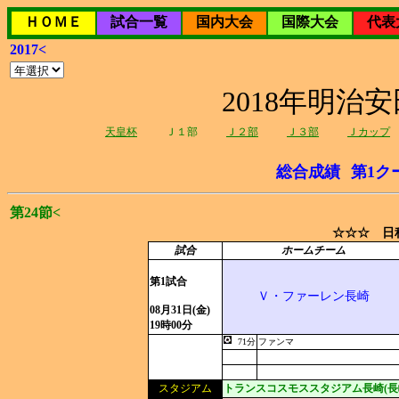
ＨＯＭＥ
試合一覧
国内大会
国際大会
代表
2017<
2018年明治
天皇杯
Ｊ１部
Ｊ２部
Ｊ３部
Ｊカップ
総合成績
第1ク
第24節<
☆☆☆ 日程
試合
ホームチーム
第1試合
Ｖ・ファーレン長崎
08月31日(金)
19時00分
71分
ファンマ
スタジアム
トランスコスモススタジアム長崎(長