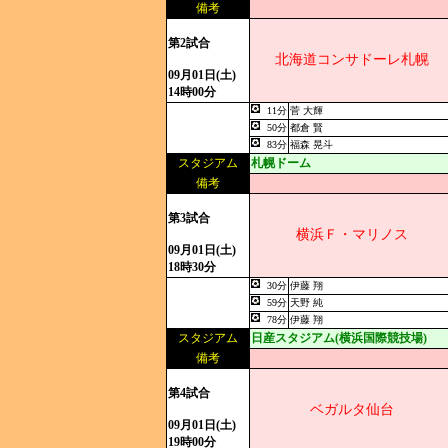
備考
第2試合
北海道コンサドーレ札幌
09月01日(土)
14時00分
11分
菅 大輝
50分
都倉 賢
83分
福森 晃斗
スタジアム
札幌ドーム
備考
第3試合
横浜Ｆ・マリノス
09月01日(土)
18時30分
30分
伊藤 翔
59分
天野 純
78分
伊藤 翔
スタジアム
日産スタジアム(横浜国際競技場)
備考
第4試合
ベガルタ仙台
09月01日(土)
19時00分