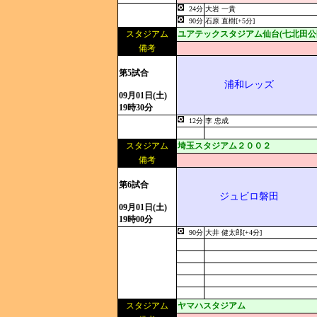
24分
大岩 一貴
90分
石原 直樹[+5分]
スタジアム
ユアテックスタジアム仙台(七北田公
備考
第5試合
浦和レッズ
09月01日(土)
19時30分
12分
李 忠成
スタジアム
埼玉スタジアム２００２
備考
第6試合
ジュビロ磐田
09月01日(土)
19時00分
90分
大井 健太郎[+4分]
スタジアム
ヤマハスタジアム