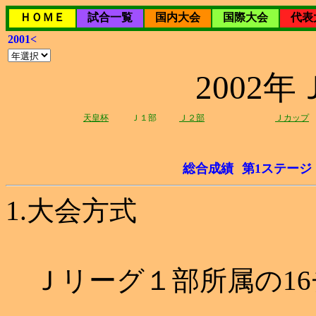
ＨＯＭＥ
試合一覧
国内大会
国際大会
代表
2001<
2002
天皇杯
Ｊ１部
Ｊ２部
Ｊカップ
総合成績
第1ステージ
1.大会方式
Ｊリーグ１部所属の16