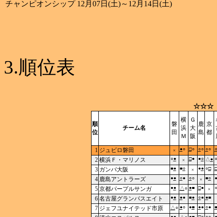
チャンピオンシップ
12月07日(土)～12月14日(土)
3.順位表
☆☆☆
横
Ｇ
順
磐
鹿
京
チーム名
浜
大
位
田
島
都
Ｍ
阪
●
○
□
○
○
○
○
○
1
ジュビロ磐田
×
○
●
□
●
●
○
2
横浜Ｆ・マリノス
△
●
×
■
●
■
○
●
●
○
□
3
ガンバ大阪
×
●
●
○
●
○
○
■
○
4
鹿島アントラーズ
×
●
●
●
■
□
●
5
京都パープルサンガ
△
○
×
●
●
●
●
■
●
○
●
●
■
6
名古屋グランパスエイト
●
○
●
■
●
●
○
●
7
ジェフユナイテッド市原
△
○
●
●
●
■
□
○
○
○