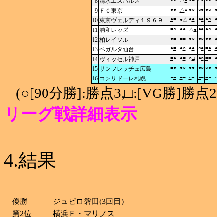
8
清水エスパルス
△
●
●
●
●
○
○
●
●
○
9
ＦＣ東京
△
●
●
■
●
●
●
●
●
○
10
東京ヴェルディ１９６９
●
△
■
○
●
●
●
●
●
○
11
浦和レッズ
△
●
●
■
■
■
●
○
●
○
●
●
12
柏レイソル
●
■
●
○
●
●
○
●
■
●
13
ベガルタ仙台
■
●
●
■
○
□
●
○
■
■
14
ヴィッセル神戸
■
●
●
○
●
●
●
○
○
●
15
サンフレッチェ広島
●
■
■
■
○
●
●
■
■
●
16
コンサドーレ札幌
(○[90分勝]:勝点3,□:[VG勝
リーグ戦詳細表示
4.結果
優勝
ジュビロ磐田(3回目)
第2位
横浜Ｆ・マリノス