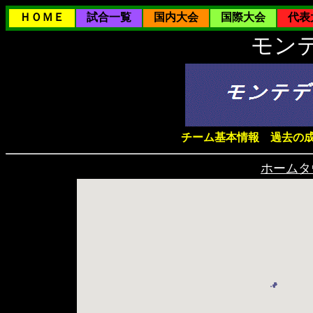
ＨＯＭＥ
試合一覧
国内大会
国際大会
代表
モン
チーム基本情報
過去の
ホームタ