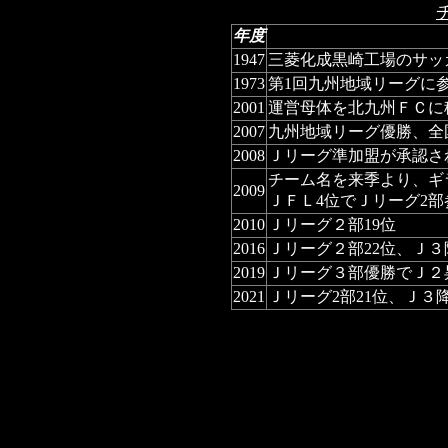
年度
1947
三菱化成黒崎工場のサッ
1973
第1回九州地域リーグに
2001
運営母体を北九州ＦＣに
2007
九州地域リーグ優勝、全
2008
Ｊリーグ準加盟が承認さ
チーム名を来季より、ギ
2009
ＪＦＬ4位でＪリーグ2
2010
Ｊリーグ２部19位
2016
Ｊリーグ２部22位、Ｊ３
2019
Ｊリーグ３部優勝でＪ２
2021
Ｊリーグ2部21位、Ｊ３