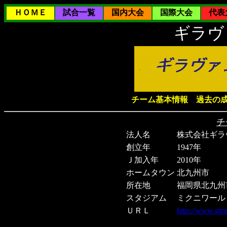
ＨＯＭＥ
試合一覧
国内大会
国際大会
代表
ギラヴ
チーム基本情報
過去の
チ
法人名
株式会社ギラ
創立年
1947年
Ｊ加入年
2010年
ホームタウン
北九州市
所在地
福岡県北九州市
スタジアム
ミクニワール
ＵＲＬ
http://www.gira