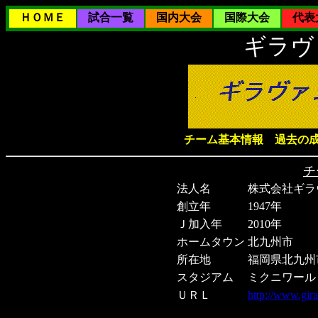
ＨＯＭＥ
試合一覧
国内大会
国際大会
代表
ギラヴ
チーム基本情報
過去の
チ
法人名
株式会社ギラ
創立年
1947年
Ｊ加入年
2010年
ホームタウン
北九州市
所在地
福岡県北九州市
スタジアム
ミクニワール
ＵＲＬ
http://www.gira