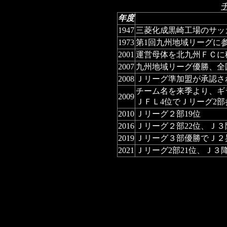
年度
1947
三菱化成黒崎工場のサッ
1973
第1回九州地域リーグに
2001
運営母体を北九州ＦＣに
2007
九州地域リーグ優勝、全
2008
Ｊリーグ準加盟が承認さ
チーム名を来季より、ギ
2009
ＪＦＬ4位でＪリーグ2
2010
Ｊリーグ２部19位
2016
Ｊリーグ２部22位、Ｊ３
2019
Ｊリーグ３部優勝でＪ２
2021
Ｊリーグ2部21位、Ｊ３