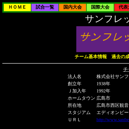
ＨＯＭＥ
試合一覧
国内大会
国際大会
代表
サンフレ
チーム基本情報
過去の
チ
法人名
株式会社サンフ
創立年
1938年
Ｊ加入年
1992年
ホームタウン
広島市
所在地
広島市西区観音
スタジアム
エディオンピー
ＵＲＬ
http://www.sanfre