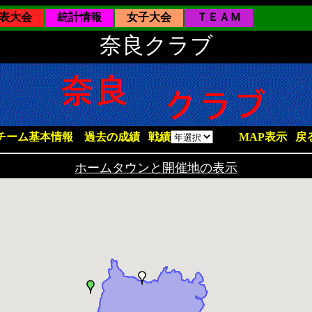
表大会
統計情報
女子大会
ＴＥＡＭ
奈良クラブ
チーム基本情報
過去の成績
戦績
MAP表示
戻
ホームタウンと開催地の表示