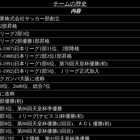
チームの歴史
内容
業株式会社サッカー部創立
2部昇格
リーグ2部3位
本リーグ2部優勝1部昇格
86-1987)日本リーグ1部11位、2部降格
87-1988)日本リーグ2部2位1部昇格
90-1991)日本リーグ1部6位、第70回天皇杯優勝(初)
991-1992)日本リーグ1部5位、Ｊリーグ正式加入
クガンバ大阪に改称
t8位、2nd6位、総合7位
に改称
部優勝(初)
部3位、第86回天皇杯準優勝
部3位、Ｊリーグ[ナビスコ]杯優勝(初)
部8位、第88回天皇杯優勝(2回目)、ＡＣＬ優勝(初)
部3位、第89回天皇杯優勝(3回目)
部17位、Ｊ２降格、第92回天皇杯準優勝