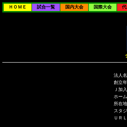
ＨＯＭＥ
試合一覧
国内大会
国際大会
代
法人
創立
Ｊ加
ホー
所在
スタ
ＵＲ