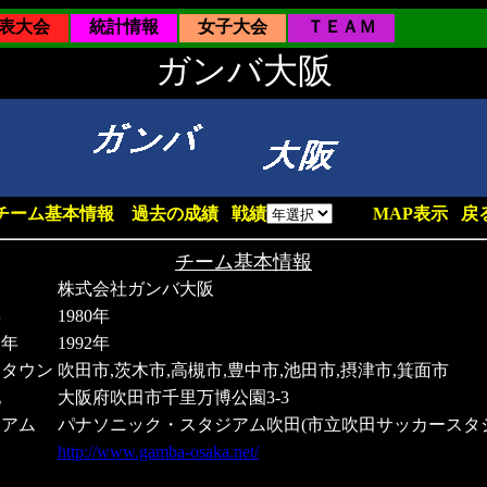
表大会
統計情報
女子大会
ＴＥＡＭ
ガンバ大阪
チーム基本情報
過去の成績
戦績
MAP表示
戻
チーム基本情報
名
株式会社ガンバ大阪
年
1980年
入年
1992年
ムタウン
吹田市,茨木市,高槻市,豊中市,池田市,摂津市,箕面市
地
大阪府吹田市千里万博公園3-3
ジアム
パナソニック・スタジアム吹田(市立吹田サッカースタ
Ｌ
http://www.gamba-osaka.net/