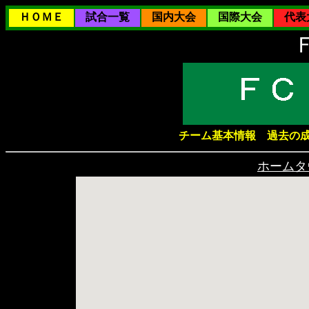
ＨＯＭＥ
試合一覧
国内大会
国際大会
代表
チーム基本情報
過去の
ホームタ