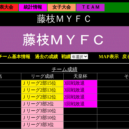
表大会
統計情報
女子大会
ＴＥＡＭ
藤枝ＭＹＦＣ
チーム基本情報
過去の成績
戦績
MAP表示
戻
チーム成績
名
リーグ成績
天皇杯
そ
Ｊリーグ2部15位
3回戦敗退
Ｊリーグ2部13位
3回戦敗退
Ｊリーグ2部12位
2回戦敗退
Ｊリーグ3部2位
1回戦敗退
Ｊリーグ3部10位
Ｊリーグ3部10位
Ｊリーグ3部3位