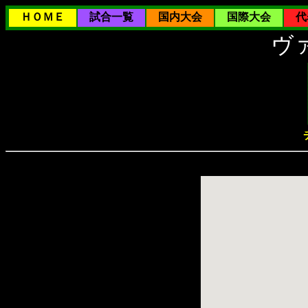
ＨＯＭＥ
試合一覧
国内大会
国際大会
代
ヴ