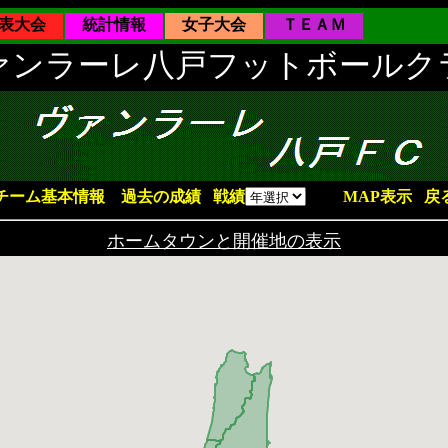
表大会
統計情報
女子大会
ＴＥＡＭ
ァンラーレ八戸フットボールク
チーム基本情報
過去の成績
戦績
MAP表示
戻
ホームタウンと開催地の表示